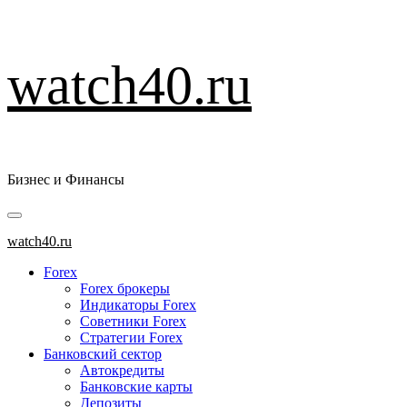
Перейти
watch40.ru
к
содержимому
Бизнес и Финансы
Основное
меню
watch40.ru
Forex
Forex брокеры
Индикаторы Forex
Советники Forex
Стратегии Forex
Банковский сектор
Автокредиты
Банковские карты
Депозиты