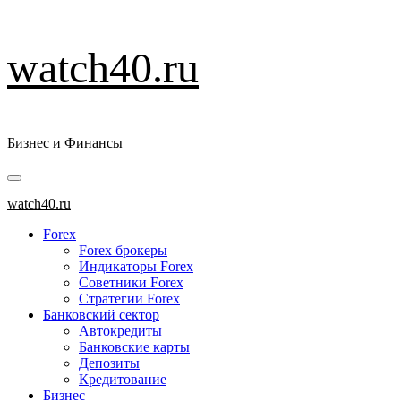
Перейти
watch40.ru
к
содержимому
Бизнес и Финансы
Основное
меню
watch40.ru
Forex
Forex брокеры
Индикаторы Forex
Советники Forex
Стратегии Forex
Банковский сектор
Автокредиты
Банковские карты
Депозиты
Кредитование
Бизнес