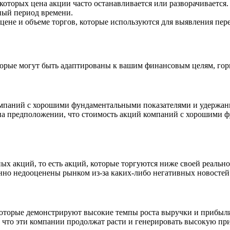
которых цена акции часто останавливается или разворачивается.
ный период времени.
цене и объеме торгов, которые используются для выявления пе
орые могут быть адаптированы к вашим финансовым целям, гори
мпаний с хорошими фундаментальными показателями и удержани
а на предположении, что стоимость акций компаний с хорошими 
ых акций, то есть акций, которые торгуются ниже своей реаль
нно недооценены рынком из-за каких-либо негативных новостей
которые демонстрируют высокие темпы роста выручки и прибыли
, что эти компании продолжат расти и генерировать высокую пр