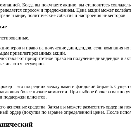
компанией. Когда вы покупаете акцию, вы становитесь совладель
ределяется спросом и предложением. Цена акций может колебать
тране и мире, политические события и настроения инвесторов.
ные
легированные.
акционеров и право на получение дивидендов, если компания и
льцам привилегированных акций.
редоставляют приоритетное право на получение дивидендов и ак
ачиваются регулярно.
Брокер – это посредник между вами и фондовой биржей. Сущест
лагающих более низкие комиссии. При выборе брокера важно уч
 и поддержки клиентов.
его денежные средства. Затем вы можете разместить ордер на п
ый ордер (покупка по заранее определенной цене). После испол
хнический