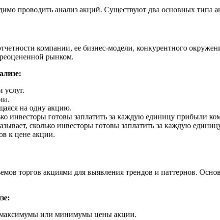
мо проводить анализ акций. Существуют два основных типа ан
четности компании, ее бизнес-модели, конкурентного окружени
переоцененной рынком.
ализе:
 услуг.
ии.
аяся на одну акцию.
ько инвесторы готовы заплатить за каждую единицу прибыли ко
азывает, сколько инвесторы готовы заплатить за каждую единиц
в к цене акции.
емов торгов акциями для выявления трендов и паттернов. Основ
зе:
 максимумы или минимумы цены акции.