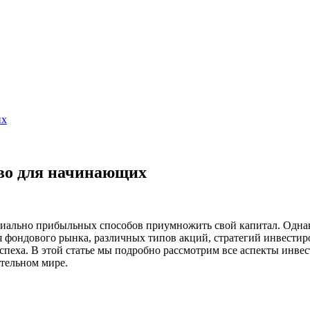
их
тво для начинающих
циально прибыльных способов приумножить свой капитал. Однако
ондового рынка, различных типов акций, стратегий инвестиро
еха. В этой статье мы подробно рассмотрим все аспекты инвес
ательном мире.