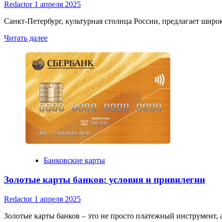
Redactor
1 апреля 2025
Санкт-Петербург, культурная столица России, предлагает широ
Read
Читать далее
more
about
Как
выбрать
дебетовую
карту
в
Санкт-
Петербурге
Банковские карты
Золотые карты банков: условия и привилегии
Redactor
1 апреля 2025
Золотые карты банков – это не просто платежный инструмент, 