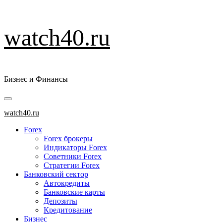
Перейти
watch40.ru
к
содержимому
Бизнес и Финансы
Основное
меню
watch40.ru
Forex
Forex брокеры
Индикаторы Forex
Советники Forex
Стратегии Forex
Банковский сектор
Автокредиты
Банковские карты
Депозиты
Кредитование
Бизнес