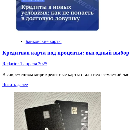
Банковские карты
Кредитная карта под проценты: выгодный выбор
Redactor
1 апреля 2025
В современном мире кредитные карты стали неотъемлемой час
Read
Читать далее
more
about
Кредитная
карта
под
проценты:
выгодный
выбор