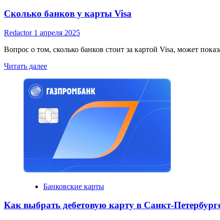
Сколько банков у карты Visa
Redactor
1 апреля 2025
Вопрос о том, сколько банков стоит за картой Visa, может пока
Read
Читать далее
more
about
Сколько
банков
у
карты
Visa
Банковские карты
Как выбрать дебетовую карту в Санкт-Петербург