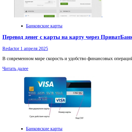
и
Преимущества
Банковские карты
Перевод денег с карты на карту через ПриватБан
Redactor
1 апреля 2025
В современном мире скорость и удобство финансовых операций
Read
Читать далее
more
about
Перевод
денег
с
карты
на
карту
через
ПриватБанк
Банковские карты