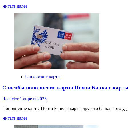
Read
Читать далее
more
about
Золотые
карты
банков:
условия
и
привилегии
Банковские карты
Способы пополнения карты Почта Банка с карты
Redactor
1 апреля 2025
Пополнение карты Почта Банка с карты другого банка – это удо
Read
Читать далее
more