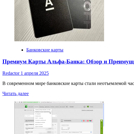
или
финансовая
ловушка
Банковские карты
Премиум Карты Альфа-Банка: Обзор и Преимущ
Redactor
1 апреля 2025
В современном мире банковские карты стали неотъемлемой час
Read
Читать далее
more
about
Премиум
Карты
Альфа-
Банка:
Обзор