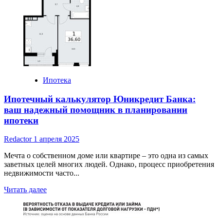
ипотека
во
всех
банках
условия,
проценты
и
требования
Ипотека
Ипотечный калькулятор Юникредит Банка:
ваш надежный помощник в планировании
ипотеки
Redactor
1 апреля 2025
Мечта о собственном доме или квартире – это одна из самых
заветных целей многих людей. Однако‚ процесс приобретения
недвижимости часто...
Read
Читать далее
more
about
Ипотечный