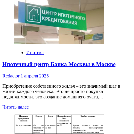
Ипотека
в
Иваново:
Обзор
рынка
и
выбор
выгодной
программы
Ипотека
Ипотечный центр Банка Москвы в Москве
Redactor
1 апреля 2025
Приобретение собственного жилья – это значимый шаг в
жизни каждого человека. Это не просто покупка
недвижимости‚ это создание домашнего очага‚...
Read
Читать далее
more
about
Ипотечный
центр
Банка