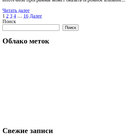
Read
Читать далее
Пагинация
more
1
2
3
4
…
16
Далее
about
Поиск
записей
Ипотека
Поиск
по
низким
Облако меток
процентам:
Всеобъемлющее
руководство
по
поиску
выгодных
предложений
Свежие записи