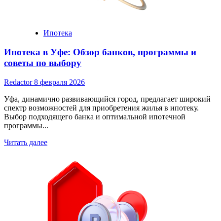
становится
реальностью
с
Возрождение
Ипотека
Банком
Ипотека в Уфе: Обзор банков, программы и
советы по выбору
Redactor
8 февраля 2026
Уфа, динамично развивающийся город, предлагает широкий
спектр возможностей для приобретения жилья в ипотеку.
Выбор подходящего банка и оптимальной ипотечной
программы...
Read
Читать далее
more
about
Ипотека
в
Уфе:
Обзор
банков,
программы