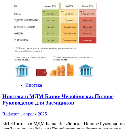
калькулятор
Юникредит
Банка:
ваш
надежный
помощник
в
планировании
ипотеки
Ипотека
Ипотека в МДМ Банке Челябинска: Полное
Руководство для Заемщиков
Redactor
1 апреля 2025
<h1>Ипотека в МДМ Банке Челябинска: Полное Руководство
для Заемщиков</h1> <p>Приобретение собственного жилья –