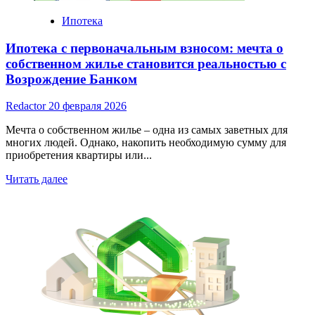
Ипотека
Ипотека с первоначальным взносом: мечта о
собственном жилье становится реальностью с
Возрождение Банком
Redactor
20 февраля 2026
Мечта о собственном жилье – одна из самых заветных для
многих людей. Однако, накопить необходимую сумму для
приобретения квартиры или...
Read
Читать далее
more
about
Ипотека
с
первоначальным
взносом:
мечта
о
собственном
жилье