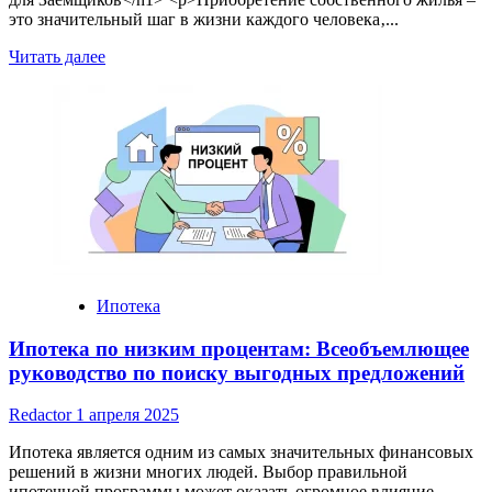
это значительный шаг в жизни каждого человека‚...
Read
Читать далее
more
about
Ипотека
в
МДМ
Банке
Челябинска:
Полное
Руководство
для
Заемщиков
Ипотека
Ипотека по низким процентам: Всеобъемлющее
руководство по поиску выгодных предложений
Redactor
1 апреля 2025
Ипотека является одним из самых значительных финансовых
решений в жизни многих людей. Выбор правильной
ипотечной программы может оказать огромное влияние...