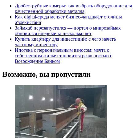
Дробеструйные камеры: как выбрать оборудование для
качественной обработки металла
Как digital-среда меняет бизнес-ландшафт столицы
Узбекистана
Займхаб перезапустился — портал о микрозаймах
обновился впервые за несколько лет
Купить квартиру для инвестиций: с чего начать
частному инвестору
Ипотека с первоначальным взносом: мечта о
собственном жилье становится реальностью с
Возрождение Банком
Возможно, вы пропустили