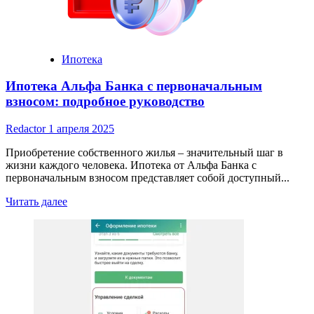
и
советы
по
выбору
Ипотека
Ипотека Альфа Банка с первоначальным
взносом: подробное руководство
Redactor
1 апреля 2025
Приобретение собственного жилья – значительный шаг в
жизни каждого человека. Ипотека от Альфа Банка с
первоначальным взносом представляет собой доступный...
Read
Читать далее
more
about
Ипотека
Альфа
Банка
с
первоначальным
взносом: