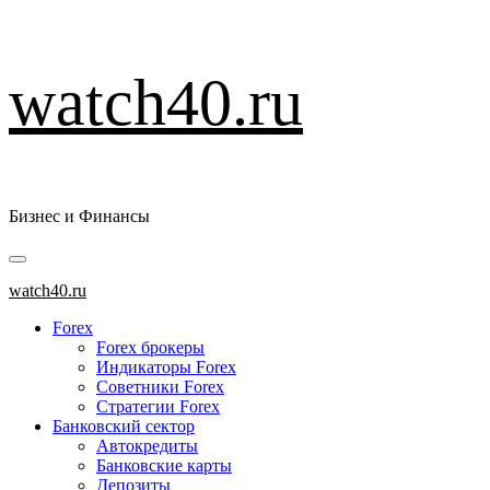
Перейти
watch40.ru
к
содержимому
Бизнес и Финансы
Основное
меню
watch40.ru
Forex
Forex брокеры
Индикаторы Forex
Советники Forex
Стратегии Forex
Банковский сектор
Автокредиты
Банковские карты
Депозиты