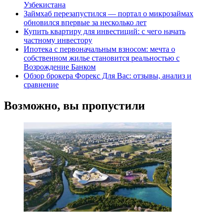
Узбекистана
Займхаб перезапустился — портал о микрозаймах
обновился впервые за несколько лет
Купить квартиру для инвестиций: с чего начать
частному инвестору
Ипотека с первоначальным взносом: мечта о
собственном жилье становится реальностью с
Возрождение Банком
Обзор брокера Форекс Для Вас: отзывы, анализ и
сравнение
Возможно, вы пропустили