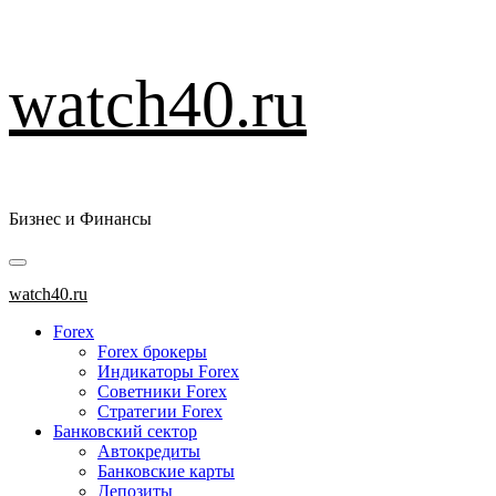
Перейти
watch40.ru
к
содержимому
Бизнес и Финансы
Основное
меню
watch40.ru
Forex
Forex брокеры
Индикаторы Forex
Советники Forex
Стратегии Forex
Банковский сектор
Автокредиты
Банковские карты
Депозиты