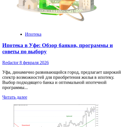
Полное
Руководство
Ипотека
Ипотека в Уфе: Обзор банков, программы и
советы по выбору
Redactor
8 февраля 2026
Уфа, динамично развивающийся город, предлагает широкий
спектр возможностей для приобретения жилья в ипотеку.
Выбор подходящего банка и оптимальной ипотечной
программы...
Read
Читать далее
more
about
Ипотека
в
Уфе: