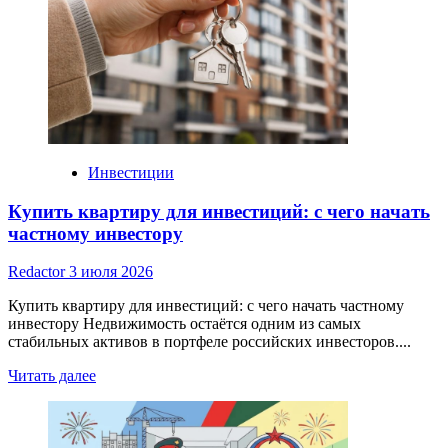
портал
о
микрозаймах
обновился
впервые
за
несколько
лет
Инвестиции
Купить квартиру для инвестиций: с чего начать
частному инвестору
Redactor
3 июля 2026
Купить квартиру для инвестиций: с чего начать частному
инвестору Недвижимость остаётся одним из самых
стабильных активов в портфеле российских инвесторов....
Read
Читать далее
more
about
Купить
квартиру