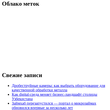
эффективная
Облако меток
стратегия
Форекс
для
начинающих
Свежие записи
Дробеструйные камеры: как выбрать оборудование для
качественной обработки металла
Как digital-среда меняет бизнес-ландшафт столицы
Узбекистана
Займхаб перезапустился — портал о микрозаймах
обновился впервые за несколько лет