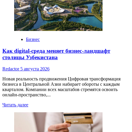
выбрать
оборудование
для
качественной
обработки
металла
Бизнес
Как digital-среда меняет бизнес-ландшафт
столицы Узбекистана
Redactor
5 августа 2026
Новая реальность продвижения Цифровая трансформация
бизнеса в Центральной Азии набирает обороты с каждым
кварталом. Компании всех масштабов стремятся освоить
онлайн-пространство,...
Read
Читать далее
more
about
Как
digital-
среда