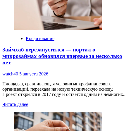
меняет
бизнес-
ландшафт
столицы
Узбекистана
Кредитование
Займхаб перезапустился — портал о
микрозаймах обновился впервые за несколько
лет
watch40
5 августа 2026
Площадка, сравнивающая условия микрофинансовых
организаций, переехала на новую техническую основу.
Проект открылся в 2017 году и остаётся одним из немногих...
Read
Читать далее
more
about
Займхаб
перезапустился
—