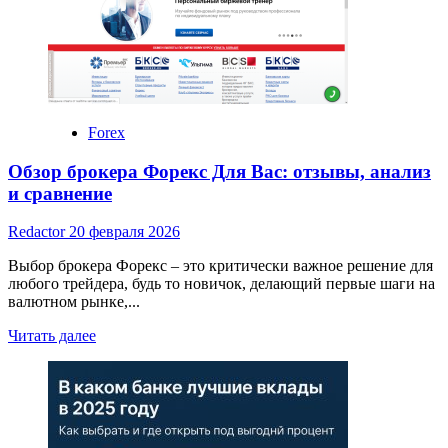
первоначальным
взносом:
мечта
о
собственном
жилье
становится
Forex
реальностью
с
Обзор брокера Форекс Для Вас: отзывы, анализ
Возрождение
и сравнение
Банком
Redactor
20 февраля 2026
Выбор брокера Форекс – это критически важное решение для
любого трейдера, будь то новичок, делающий первые шаги на
валютном рынке,...
Read
Читать далее
more
about
Обзор
брокера
Форекс
Для