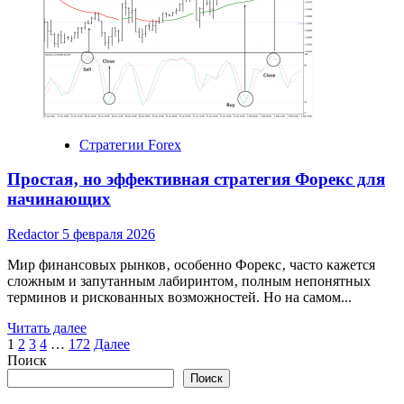
Обзор
банков,
программы
и
советы
по
выбору
Стратегии Forex
Простая‚ но эффективная стратегия Форекс для
начинающих
Redactor
5 февраля 2026
Мир финансовых рынков‚ особенно Форекс‚ часто кажется
сложным и запутанным лабиринтом‚ полным непонятных
терминов и рискованных возможностей. Но на самом...
Read
Читать далее
Пагинация
more
1
2
3
4
…
172
Далее
about
Поиск
записей
Простая‚
Поиск
но