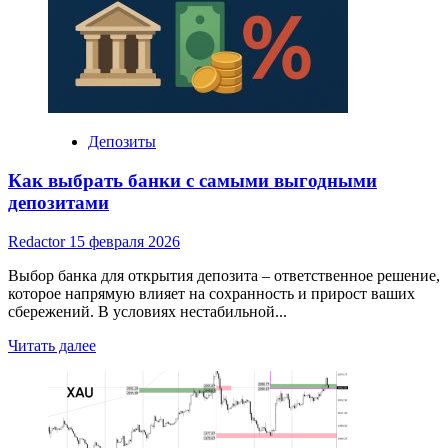
Вас:
отзывы,
анализ
и
сравнение
Депозиты
Как выбрать банки с самыми выгодными
депозитами
Redactor
15 февраля 2026
Выбор банка для открытия депозита – ответственное решение,
которое напрямую влияет на сохранность и прирост ваших
сбережений. В условиях нестабильной...
Read
Читать далее
more
about
Как
выбрать
банки