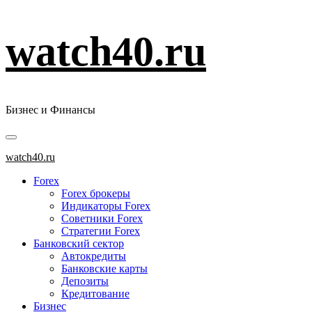
Перейти
watch40.ru
к
содержимому
Бизнес и Финансы
Основное
меню
watch40.ru
Forex
Forex брокеры
Индикаторы Forex
Советники Forex
Стратегии Forex
Банковский сектор
Автокредиты
Банковские карты
Депозиты
Кредитование
Бизнес