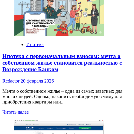
для
инвестиций:
с
чего
начать
частному
инвестору
Ипотека
Ипотека с первоначальным взносом: мечта о
собственном жилье становится реальностью с
Возрождение Банком
Redactor
20 февраля 2026
Мечта о собственном жилье – одна из самых заветных для
многих людей. Однако, накопить необходимую сумму для
приобретения квартиры или...
Read
Читать далее
more
about
Ипотека
с