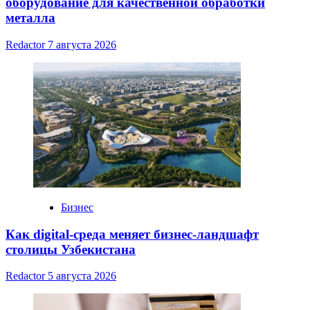
оборудование для качественной обработки
металла
Redactor
7 августа 2026
Бизнес
Как digital-среда меняет бизнес-ландшафт
столицы Узбекистана
Redactor
5 августа 2026