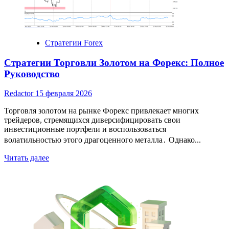
с
самыми
выгодными
депозитами
Стратегии Forex
Стратегии Торговли Золотом на Форекс: Полное
Руководство
Redactor
15 февраля 2026
Торговля золотом на рынке Форекс привлекает многих
трейдеров, стремящихся диверсифицировать свои
инвестиционные портфели и воспользоваться
волатильностью этого драгоценного металла․ Однако...
Read
Читать далее
more
about
Стратегии
Торговли
Золотом
на
Форекс: