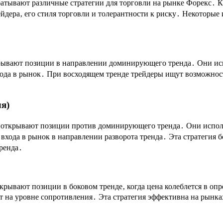
батывают различные стратегии для торговли на рынке Форекс․ К
дера‚ его стиля торговли и толерантности к риску․ Некоторые 
открывают позиции в направлении доминирующего тренда․ Они и
входа в рынок․ При восходящем тренде трейдеры ищут возможнос
я)
ры открывают позиции против доминирующего тренда․ Они испол
входа в рынок в направлении разворота тренда․ Эта стратегия б
ренда․
открывают позиции в боковом тренде‚ когда цена колеблется в 
 на уровне сопротивления․ Эта стратегия эффективна на рынка