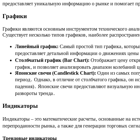
предоставляет уникальную информацию о рынке и помогает п
Графики
Графики являются основным инструментом технического анали
Существует несколько типов графиков‚ наиболее распростране
Линейный график:
Самый простой тип графика‚ который
предоставляет детальной информации о движениях цены
Столбчатый график (Bar Chart):
Отображает цену откр
график‚ и позволяет анализировать диапазон колебаний 
Японские свечи (Candlestick Chart):
Один из самых попу
период․ Однако‚ в отличие от столбчатого графика‚ он 
падения)․ Японские свечи предоставляют визуальную ин
развороты тренда․
Индикаторы
Индикаторы – это математические расчеты‚ основанные на ист
перепроданности рынка‚ а также для генерации торговых сигн
Трендовые индикаторы