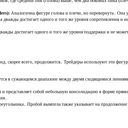
иков‚ где средний пик (голова) выше‚ чем два боковых пика (
ers):
Аналогична фигуре голова и плечи‚ но перевернута․ Она 
а дважды достигает одного и того же уровня сопротивления и н
важды достигает одного и того же уровня поддержки и не може
нд‚ скорее всего‚ продолжится․ Трейдеры используют эти фигур
ется в сужающемся диапазоне между двумя сходящимися линиями
 и представляет собой небольшую консолидацию в форме прямо
ния․
реугольника․ Пробой вымпела также указывает на продолжение