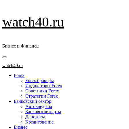
Перейти
watch40.ru
к
содержимому
Бизнес и Финансы
Основное
меню
watch40.ru
Forex
Forex брокеры
Индикаторы Forex
Советники Forex
Стратегии Forex
Банковский сектор
Автокредиты
Банковские карты
Депозиты
Кредитование
Бизнес