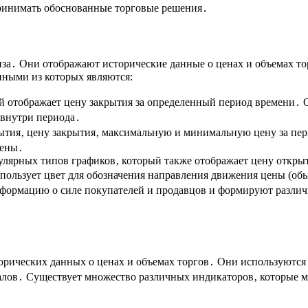
ринимать обоснованные торговые решения․
за․ Они отображают исторические данные о ценах и объемах то
нными из которых являются:
 отображает цену закрытия за определенный период времени․ О
 внутри периода․
ытия‚ цену закрытия‚ максимальную и минимальную цену за пе
цены․
лярных типов графиков‚ который также отображает цену откры
использует цвет для обозначения направления движения цены (об
формацию о силе покупателей и продавцов и формируют различ
орических данных о ценах и объемах торгов․ Они используются
алов․ Существует множество различных индикаторов‚ которые мо