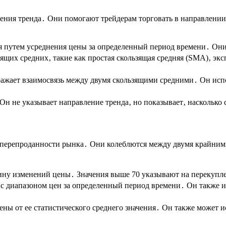
ения тренда․ Они помогают трейдерам торговать в направлении
 путем усреднения цены за определенный период времени․ Они
щих средних‚ такие как простая скользящая средняя (SMA)‚ эк
жает взаимосвязь между двумя скользящими средними․ Он испол
Он не указывает направление тренда‚ но показывает‚ насколько
перепроданности рынка․ Они колеблются между двумя крайними 
ину изменений цены․ Значения выше 70 указывают на перекуплен
с диапазоном цен за определенный период времени․ Он также и
ны от ее статистического среднего значения․ Он также может и