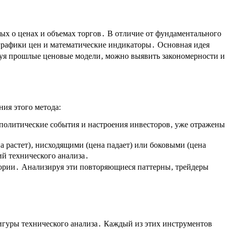
ых о ценах и объемах торгов․ В отличие от фундаментального
 графики цен и математические индикаторы․ Основная идея
ируя прошлые ценовые модели‚ можно выявить закономерности и
ия этого метода:
 политические события и настроения инвесторов‚ уже отражены
 растет)‚ нисходящими (цена падает) или боковыми (цена
ий технического анализа․
ории․ Анализируя эти повторяющиеся паттерны‚ трейдеры
игуры технического анализа․ Каждый из этих инструментов