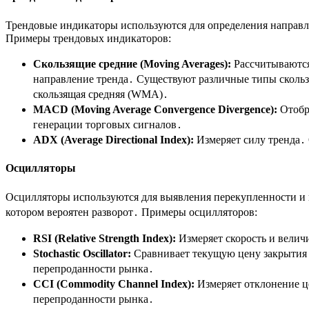
Трендовые индикаторы используются для определения направл
Примеры трендовых индикаторов:
Скользящие средние (Moving Averages):
Рассчитываются
направление тренда․ Существуют различные типы скользя
скользящая средняя (WMA)․
MACD (Moving Average Convergence Divergence):
Отобра
генерации торговых сигналов․
ADX (Average Directional Index):
Измеряет силу тренда․ 
Осцилляторы
Осцилляторы используются для выявления перекупленности и 
котором вероятен разворот․ Примеры осцилляторов:
RSI (Relative Strength Index):
Измеряет скорость и велич
Stochastic Oscillator:
Сравнивает текущую цену закрытия 
перепроданности рынка․
CCI (Commodity Channel Index):
Измеряет отклонение це
перепроданности рынка․