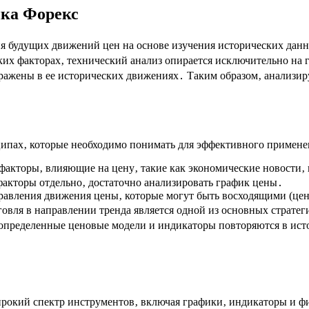
нка Форекс
я будущих движений цен на основе изучения исторических данн
ких факторах‚ технический анализ опирается исключительно на
отражены в ее исторических движениях․ Таким образом‚ анализ
ипах‚ которые необходимо понимать для эффективного применен
факторы‚ влияющие на цену‚ такие как экономические новости‚
факторы отдельно‚ достаточно анализировать график цены․
авления движения цены‚ которые могут быть восходящими (цена
овля в направлении тренда является одной из основных стратег
 определенные ценовые модели и индикаторы повторяются в ист
ирокий спектр инструментов‚ включая графики‚ индикаторы и ф