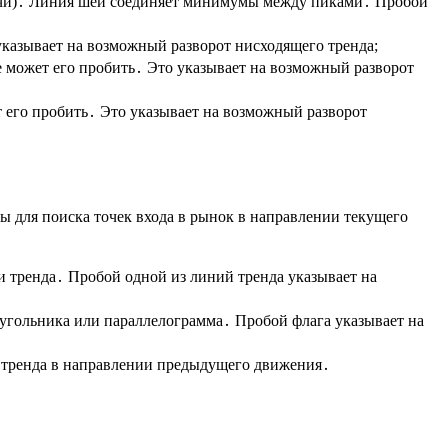
плечи)․ Линия шеи соединяет минимумы между пиками․ Пробой
указывает на возможный разворот нисходящего тренда;
е может его пробить․ Это указывает на возможный разворот
т его пробить․ Это указывает на возможный разворот
ы для поиска точек входа в рынок в направлении текущего
 тренда․ Пробой одной из линий тренда указывает на
угольника или параллелограмма․ Пробой флага указывает на
 тренда в направлении предыдущего движения․