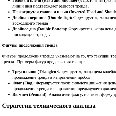
Голова и плечи (Head and Shoulders):
Состоит из трех п
линии шеи подтверждает разворот тренда․
Перевернутая голова и плечи (Inverted Head and Should
Двойная вершина (Double Top):
Формируется‚ когда цен
восходящего тренда․
Двойное дно (Double Bottom):
Формируется‚ когда цена д
нисходящего тренда․
Фигуры продолжения тренда
Фигуры продолжения тренда указывают на то‚ что текущий тре
тренда․ Примеры фигур продолжения тренда:
Треугольник (Triangle):
Формируется‚ когда цена колебл
продолжение тренда в направлении пробоя․
Флаг (Flag):
Формируется после сильного движения цены
продолжение тренда в направлении предыдущего движе
Вымпел (Pennant):
Аналогичен флагу‚ но имеет форму т
Стратегии технического анализа