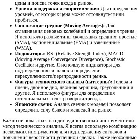
цены и поиска точек входа в рынок.
Уровни поддержки и сопротивления:
Для определения
уровней, от которых цена может оттолкнуться или
пробиться.
Скользящие средние (Moving Averages):
Для
сглаживания ценовых колебаний и определения тренда.
Я использую разные типы скользящих средних: простые
(SMA), экспоненциальные (EMA) и взвешенные
(WMA).
Индикаторы:
RSI (Relative Strength Index), MACD
(Moving Average Convergence Divergence), Stochastic
Oscillator и другие. Я использую индикаторы для
подтверждения сигналов и определения
перекупленности/перепроданности рынка.
Фигуры технического анализа (паттерны):
Голова и
плечи, двойное дно, двойная вершина, треугольники и
другие. Я использую фигуры для определения
потенциальных точек разворота тренда.
Японские свечи:
Анализ свечных моделей позволяет
определить силу быков и медведей на рынке.
Важно не полагаться на один единственный инструмент или
метод технического анализа. Я всегда использую комбинацию
нескольких инструментов для подтверждения сигналов и
повышения вероятности успешной сделки. Также необходимо