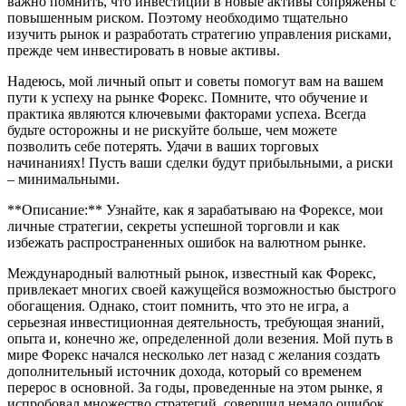
важно помнить, что инвестиции в новые активы сопряжены с
повышенным риском. Поэтому необходимо тщательно
изучить рынок и разработать стратегию управления рисками,
прежде чем инвестировать в новые активы.
Надеюсь, мой личный опыт и советы помогут вам на вашем
пути к успеху на рынке Форекс. Помните, что обучение и
практика являются ключевыми факторами успеха. Всегда
будьте осторожны и не рискуйте больше, чем можете
позволить себе потерять. Удачи в ваших торговых
начинаниях! Пусть ваши сделки будут прибыльными, а риски
– минимальными.
**Описание:** Узнайте, как я зарабатываю на Форексе, мои
личные стратегии, секреты успешной торговли и как
избежать распространенных ошибок на валютном рынке.
Международный валютный рынок, известный как Форекс,
привлекает многих своей кажущейся возможностью быстрого
обогащения. Однако, стоит помнить, что это не игра, а
серьезная инвестиционная деятельность, требующая знаний,
опыта и, конечно же, определенной доли везения. Мой путь в
мире Форекс начался несколько лет назад с желания создать
дополнительный источник дохода, который со временем
перерос в основной. За годы, проведенные на этом рынке, я
испробовал множество стратегий, совершил немало ошибок,