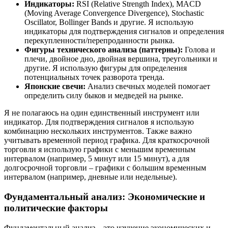
Индикаторы:
RSI (Relative Strength Index), MACD
(Moving Average Convergence Divergence), Stochastic
Oscillator, Bollinger Bands и другие. Я использую
индикаторы для подтверждения сигналов и определения
перекупленности/перепроданности рынка.
Фигуры технического анализа (паттерны):
Голова и
плечи, двойное дно, двойная вершина, треугольники и
другие. Я использую фигуры для определения
потенциальных точек разворота тренда.
Японские свечи:
Анализ свечных моделей помогает
определить силу быков и медведей на рынке.
Я не полагаюсь на один единственный инструмент или
индикатор. Для подтверждения сигналов я использую
комбинацию нескольких инструментов. Также важно
учитывать временной период графика. Для краткосрочной
торговли я использую графики с меньшим временным
интервалом (например, 5 минут или 15 минут), а для
долгосрочной торговли – графики с большим временным
интервалом (например, дневные или недельные).
Фундаментальный анализ: Экономические и
политические факторы
Фундаментальный анализ – это изучение экономических и