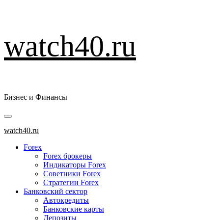
Перейти
watch40.ru
к
содержимому
Бизнес и Финансы
Основное
меню
watch40.ru
Forex
Forex брокеры
Индикаторы Forex
Советники Forex
Стратегии Forex
Банковский сектор
Автокредиты
Банковские карты
Депозиты