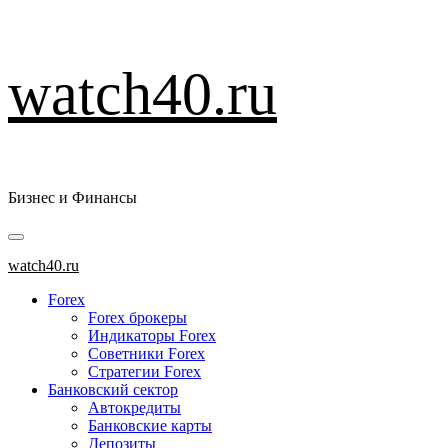
Перейти
watch40.ru
к
содержимому
Бизнес и Финансы
Основное
меню
watch40.ru
Forex
Forex брокеры
Индикаторы Forex
Советники Forex
Стратегии Forex
Банковский сектор
Автокредиты
Банковские карты
Депозиты