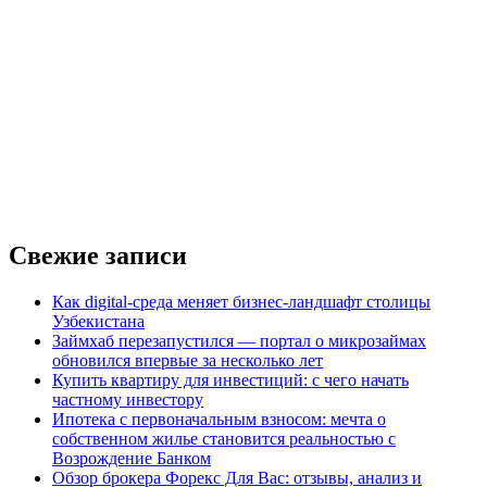
Свежие записи
Как digital-среда меняет бизнес-ландшафт столицы
Узбекистана
Займхаб перезапустился — портал о микрозаймах
обновился впервые за несколько лет
Купить квартиру для инвестиций: с чего начать
частному инвестору
Ипотека с первоначальным взносом: мечта о
собственном жилье становится реальностью с
Возрождение Банком
Обзор брокера Форекс Для Вас: отзывы, анализ и