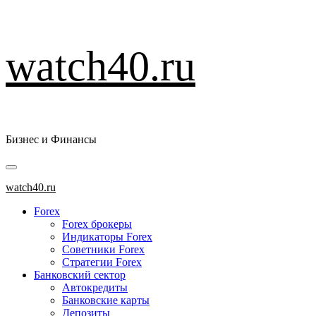
Перейти
watch40.ru
к
содержимому
Бизнес и Финансы
Основное
меню
watch40.ru
Forex
Forex брокеры
Индикаторы Forex
Советники Forex
Стратегии Forex
Банковский сектор
Автокредиты
Банковские карты
Депозиты