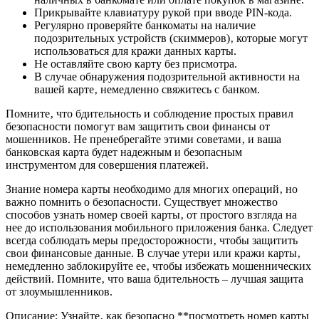
Прикрывайте клавиатуру рукой при вводе PIN-кода.
Регулярно проверяйте банкоматы на наличие
подозрительных устройств (скиммеров)‚ которые могут
использоваться для кражи данных карты.
Не оставляйте свою карту без присмотра.
В случае обнаружения подозрительной активности на
вашей карте‚ немедленно свяжитесь с банком.
Помните‚ что бдительность и соблюдение простых правил
безопасности помогут вам защитить свои финансы от
мошенников. Не пренебрегайте этими советами‚ и ваша
банковская карта будет надежным и безопасным
инструментом для совершения платежей.
Знание номера карты необходимо для многих операций‚ но
важно помнить о безопасности. Существует множество
способов узнать номер своей карты‚ от простого взгляда на
нее до использования мобильного приложения банка. Следует
всегда соблюдать меры предосторожности‚ чтобы защитить
свои финансовые данные. В случае утери или кражи карты‚
немедленно заблокируйте ее‚ чтобы избежать мошеннических
действий. Помните‚ что ваша бдительность – лучшая защита
от злоумышленников.
Описание: Узнайте‚ как безопасно **посмотреть номер карты