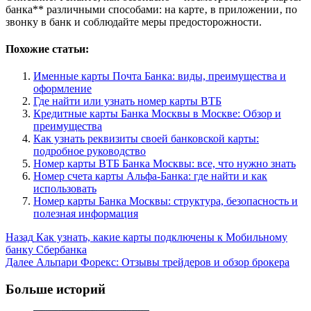
банка** различными способами: на карте‚ в приложении‚ по
звонку в банк и соблюдайте меры предосторожности.
Похожие статьи:
Именные карты Почта Банка: виды, преимущества и
оформление
Где найти или узнать номер карты ВТБ
Кредитные карты Банка Москвы в Москве: Обзор и
преимущества
Как узнать реквизиты своей банковской карты:
подробное руководство
Номер карты ВТБ Банка Москвы: все, что нужно знать
Номер счета карты Альфа-Банка: где найти и как
использовать
Номер карты Банка Москвы: структура, безопасность и
полезная информация
Post
Назад
Как узнать, какие карты подключены к Мобильному
банку Сбербанка
Navigation
Далее
Альпари Форекс: Отзывы трейдеров и обзор брокера
Больше историй