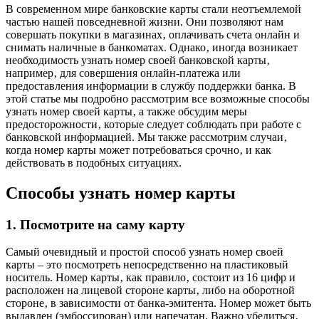
В современном мире банковские карты стали неотъемлемой
частью нашей повседневной жизни. Они позволяют нам
совершать покупки в магазинах‚ оплачивать счета онлайн и
снимать наличные в банкоматах. Однако‚ иногда возникает
необходимость узнать номер своей банковской карты‚
например‚ для совершения онлайн-платежа или
предоставления информации в службу поддержки банка. В
этой статье мы подробно рассмотрим все возможные способы
узнать номер своей карты‚ а также обсудим меры
предосторожности‚ которые следует соблюдать при работе с
банковской информацией. Мы также рассмотрим случаи‚
когда номер карты может потребоваться срочно‚ и как
действовать в подобных ситуациях.
Способы узнать номер карты
1. Посмотрите на саму карту
Самый очевидный и простой способ узнать номер своей
карты – это посмотреть непосредственно на пластиковый
носитель. Номер карты‚ как правило‚ состоит из 16 цифр и
расположен на лицевой стороне карты‚ либо на оборотной
стороне‚ в зависимости от банка-эмитента. Номер может быть
выдавлен (эмбоссирован) или напечатан. Важно убедиться‚