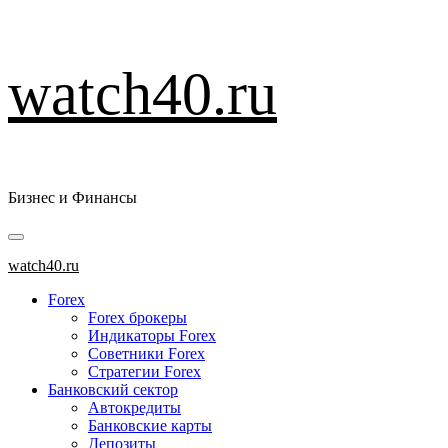
Перейти
watch40.ru
к
содержимому
Бизнес и Финансы
Основное
меню
watch40.ru
Forex
Forex брокеры
Индикаторы Forex
Советники Forex
Стратегии Forex
Банковский сектор
Автокредиты
Банковские карты
Депозиты