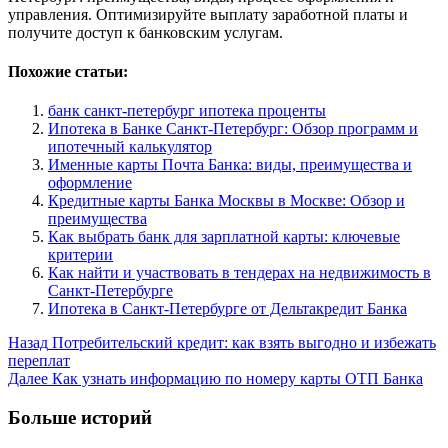
управления. Оптимизируйте выплату заработной платы и
получите доступ к банковским услугам.
Похожие статьи:
банк санкт-петербург ипотека проценты
Ипотека в Банке Санкт-Петербург: Обзор программ и
ипотечный калькулятор
Именные карты Почта Банка: виды, преимущества и
оформление
Кредитные карты Банка Москвы в Москве: Обзор и
преимущества
Как выбрать банк для зарплатной карты: ключевые
критерии
Как найти и участвовать в тендерах на недвижимость в
Санкт-Петербурге
Ипотека в Санкт-Петербурге от Дельтакредит Банка
Post
Назад
Потребительский кредит: как взять выгодно и избежать
переплат
Navigation
Далее
Как узнать информацию по номеру карты ОТП Банка
Больше историй