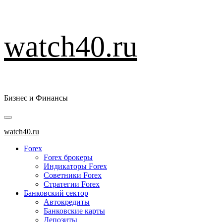
Перейти
watch40.ru
к
содержимому
Бизнес и Финансы
Основное
меню
watch40.ru
Forex
Forex брокеры
Индикаторы Forex
Советники Forex
Стратегии Forex
Банковский сектор
Автокредиты
Банковские карты
Депозиты