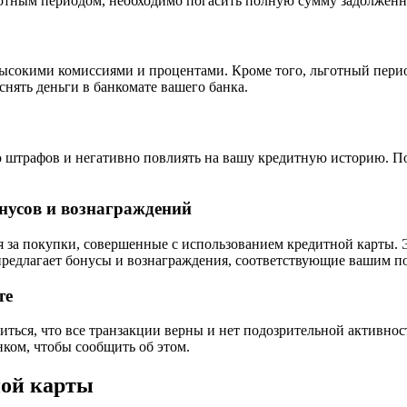
ьготным периодом, необходимо погасить полную сумму задолженно
сокими комиссиями и процентами. Кроме того, льготный период
нять деньги в банкомате вашего банка.
штрафов и негативно повлиять на вашу кредитную историю. По
нусов и вознаграждений
за покупки, совершенные с использованием кредитной карты. Э
 предлагает бонусы и вознаграждения, соответствующие вашим п
те
иться, что все транзакции верны и нет подозрительной активно
ком, чтобы сообщить об этом.
ной карты