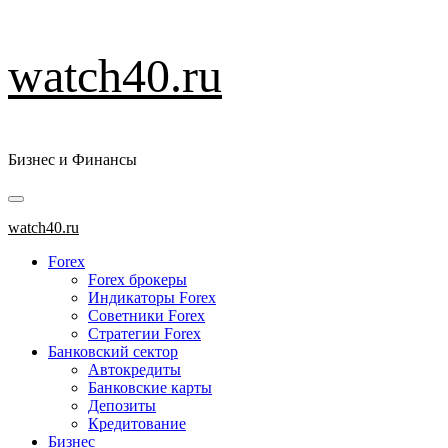
Перейти
watch40.ru
к
содержимому
Бизнес и Финансы
Основное
меню
watch40.ru
Forex
Forex брокеры
Индикаторы Forex
Советники Forex
Стратегии Forex
Банковский сектор
Автокредиты
Банковские карты
Депозиты
Кредитование
Бизнес