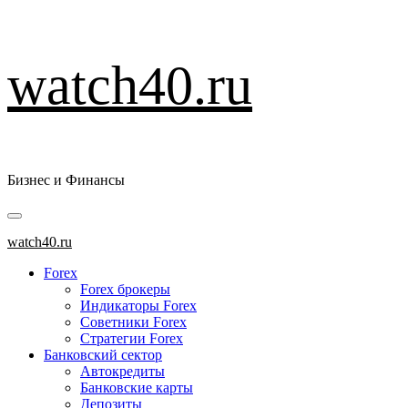
Перейти
watch40.ru
к
содержимому
Бизнес и Финансы
Основное
меню
watch40.ru
Forex
Forex брокеры
Индикаторы Forex
Советники Forex
Стратегии Forex
Банковский сектор
Автокредиты
Банковские карты
Депозиты