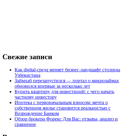
Свежие записи
Как digital-среда меняет бизнес-ландшафт столицы
Узбекистана
Займхаб перезапустился — портал о микрозаймах
обновился впервые за несколько лет
Купить квартиру для инвестиций: с чего начать
частному инвестору
Ипотека с первоначальным взносом: мечта о
собственном жилье становится реальностью с
Возрождение Банком
Обзор брокера Форекс Для Вас: отзывы, анализ и
сравнение