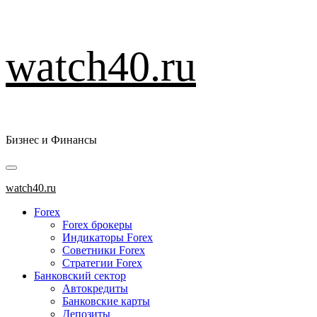
Перейти
watch40.ru
к
содержимому
Бизнес и Финансы
Основное
меню
watch40.ru
Forex
Forex брокеры
Индикаторы Forex
Советники Forex
Стратегии Forex
Банковский сектор
Автокредиты
Банковские карты
Депозиты