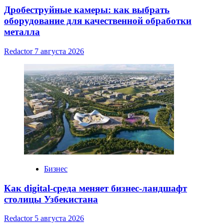
Дробеструйные камеры: как выбрать
оборудование для качественной обработки
металла
Redactor
7 августа 2026
Бизнес
Как digital-среда меняет бизнес-ландшафт
столицы Узбекистана
Redactor
5 августа 2026