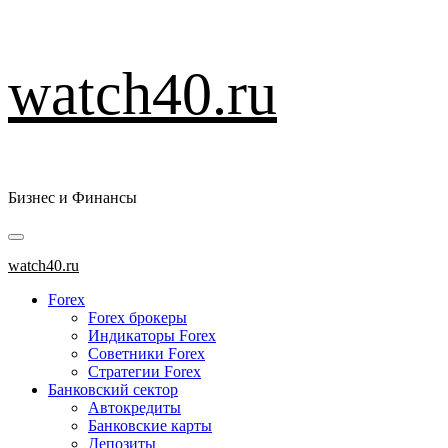
Перейти
watch40.ru
к
содержимому
Бизнес и Финансы
Основное
меню
watch40.ru
Forex
Forex брокеры
Индикаторы Forex
Советники Forex
Стратегии Forex
Банковский сектор
Автокредиты
Банковские карты
Депозиты