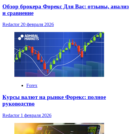
Обзор брокера Форекс Для Вас: отзывы, анализ
и сравнение
Redactor
20 февраля 2026
Forex
Курсы валют на рынке Форекс: полное
руководство
Redactor
1 февраля 2026