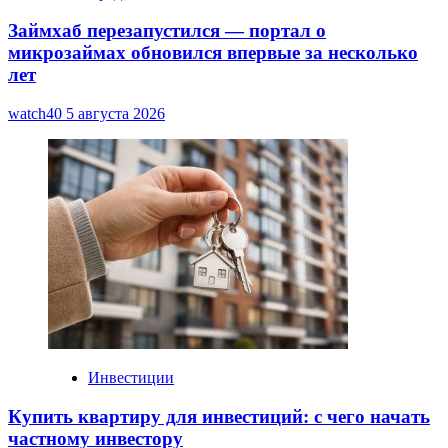
Займхаб перезапустился — портал о
микрозаймах обновился впервые за несколько
лет
watch40
5 августа 2026
Инвестиции
Купить квартиру для инвестиций: с чего начать
частному инвестору