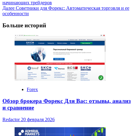
начинающих трейдеров
Navigation
Далее
Советники для Форекс: Автоматическая торговля и ее
особенности
Больше историй
Forex
Обзор брокера Форекс Для Вас: отзывы, анализ
и сравнение
Redactor
20 февраля 2026