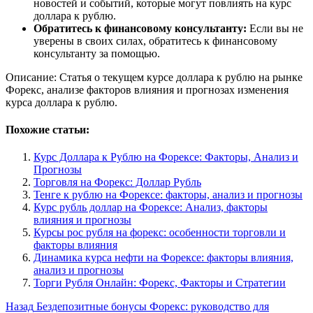
новостей и событий, которые могут повлиять на курс
доллара к рублю.
Обратитесь к финансовому консультанту:
Если вы не
уверены в своих силах, обратитесь к финансовому
консультанту за помощью.
Описание: Статья о текущем курсе доллара к рублю на рынке
Форекс, анализе факторов влияния и прогнозах изменения
курса доллара к рублю.
Похожие статьи:
Курс Доллара к Рублю на Форексе: Факторы, Анализ и
Прогнозы
Торговля на Форекс: Доллар Рубль
Тенге к рублю на Форексе: факторы, анализ и прогнозы
Курс рубль доллар на Форексе: Анализ, факторы
влияния и прогнозы
Курсы рос рубля на форекс: особенности торговли и
факторы влияния
Динамика курса нефти на Форексе: факторы влияния,
анализ и прогнозы
Торги Рубля Онлайн: Форекс, Факторы и Стратегии
Post
Назад
Бездепозитные бонусы Форекс: руководство для