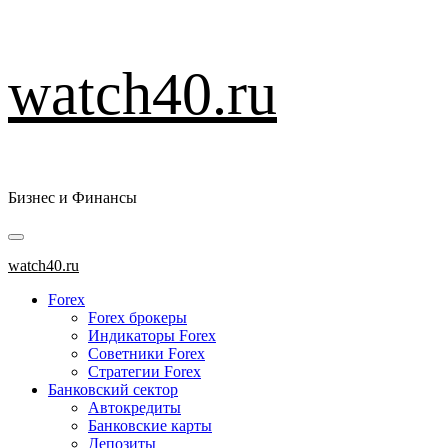
Перейти
watch40.ru
к
содержимому
Бизнес и Финансы
Основное
меню
watch40.ru
Forex
Forex брокеры
Индикаторы Forex
Советники Forex
Стратегии Forex
Банковский сектор
Автокредиты
Банковские карты
Депозиты