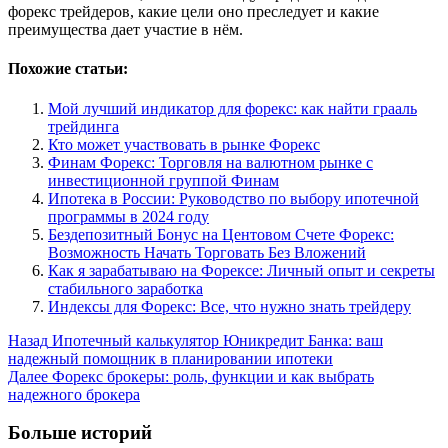
форекс трейдеров, какие цели оно преследует и какие
преимущества дает участие в нём.
Похожие статьи:
Мой лучший индикатор для форекс: как найти грааль
трейдинга
Кто может участвовать в рынке Форекс
Финам Форекс: Торговля на валютном рынке с
инвестиционной группой Финам
Ипотека в России: Руководство по выбору ипотечной
программы в 2024 году
Бездепозитный Бонус на Центовом Счете Форекс:
Возможность Начать Торговать Без Вложений
Как я зарабатываю на Форексе: Личный опыт и секреты
стабильного заработка
Индексы для Форекс: Все, что нужно знать трейдеру
Post
Назад
Ипотечный калькулятор Юникредит Банка: ваш
надежный помощник в планировании ипотеки
Navigation
Далее
Форекс брокеры: роль, функции и как выбрать
надежного брокера
Больше историй