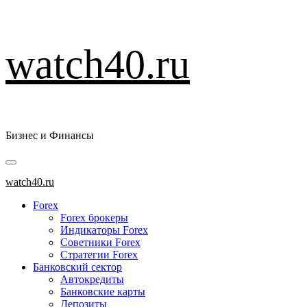
Перейти
watch40.ru
к
содержимому
Бизнес и Финансы
Основное
меню
watch40.ru
Forex
Forex брокеры
Индикаторы Forex
Советники Forex
Стратегии Forex
Банковский сектор
Автокредиты
Банковские карты
Депозиты