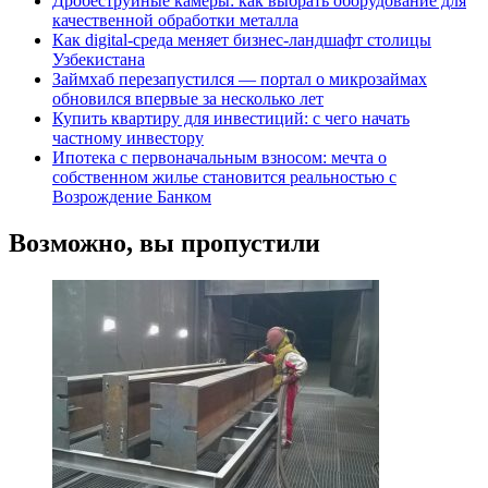
Дробеструйные камеры: как выбрать оборудование для
качественной обработки металла
Как digital-среда меняет бизнес-ландшафт столицы
Узбекистана
Займхаб перезапустился — портал о микрозаймах
обновился впервые за несколько лет
Купить квартиру для инвестиций: с чего начать
частному инвестору
Ипотека с первоначальным взносом: мечта о
собственном жилье становится реальностью с
Возрождение Банком
Возможно, вы пропустили