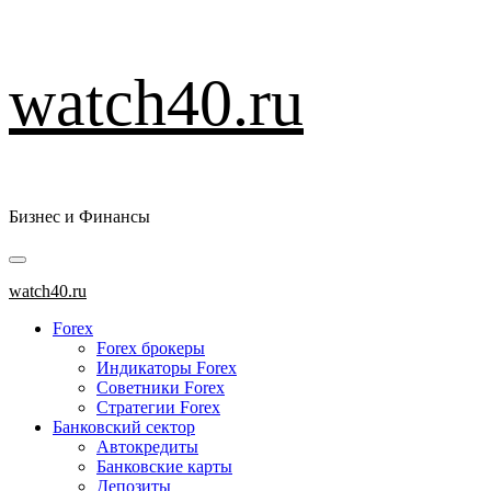
Перейти
watch40.ru
к
содержимому
Бизнес и Финансы
Основное
меню
watch40.ru
Forex
Forex брокеры
Индикаторы Forex
Советники Forex
Стратегии Forex
Банковский сектор
Автокредиты
Банковские карты
Депозиты