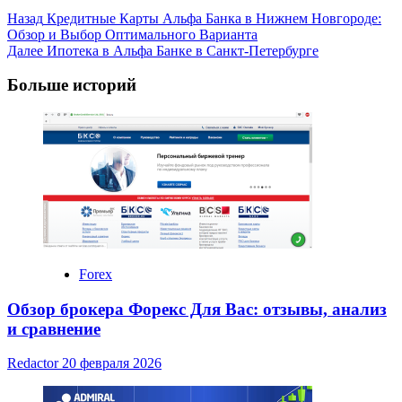
Post
Назад
Кредитные Карты Альфа Банка в Нижнем Новгороде:
Обзор и Выбор Оптимального Варианта
Navigation
Далее
Ипотека в Альфа Банке в Санкт-Петербурге
Больше историй
Forex
Обзор брокера Форекс Для Вас: отзывы, анализ
и сравнение
Redactor
20 февраля 2026