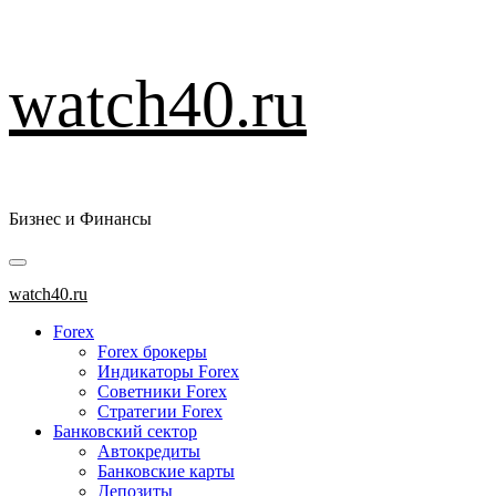
Перейти
watch40.ru
к
содержимому
Бизнес и Финансы
Основное
меню
watch40.ru
Forex
Forex брокеры
Индикаторы Forex
Советники Forex
Стратегии Forex
Банковский сектор
Автокредиты
Банковские карты
Депозиты