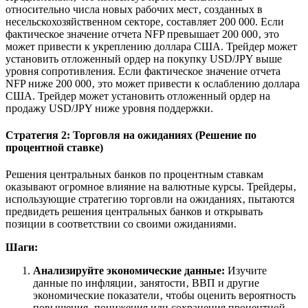
относительно числа новых рабочих мест‚ созданных в
несельскохозяйственном секторе‚ составляет 200 000. Если
фактическое значение отчета NFP превышает 200 000‚ это
может привести к укреплению доллара США. Трейдер может
установить отложенный ордер на покупку USD/JPY выше
уровня сопротивления. Если фактическое значение отчета
NFP ниже 200 000‚ это может привести к ослаблению доллара
США. Трейдер может установить отложенный ордер на
продажу USD/JPY ниже уровня поддержки.
Стратегия 2: Торговля на ожиданиях (Решение по
процентной ставке)
Решения центральных банков по процентным ставкам
оказывают огромное влияние на валютные курсы. Трейдеры‚
использующие стратегию торговли на ожиданиях‚ пытаются
предвидеть решения центральных банков и открывать
позиции в соответствии со своими ожиданиями.
Шаги:
Анализируйте экономические данные:
Изучите
данные по инфляции‚ занятости‚ ВВП и другие
экономические показатели‚ чтобы оценить вероятность
повышения‚ понижения или сохранения процентной