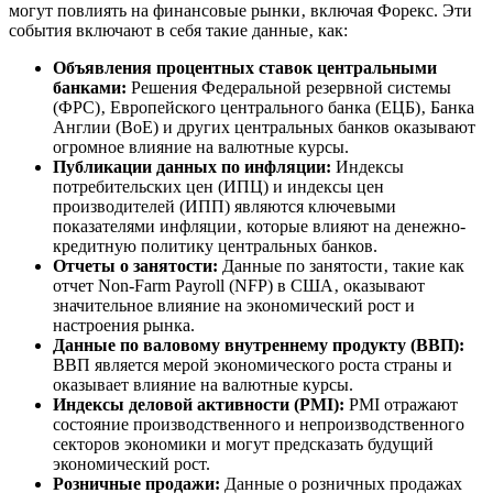
могут повлиять на финансовые рынки‚ включая Форекс. Эти
события включают в себя такие данные‚ как:
Объявления процентных ставок центральными
банками:
Решения Федеральной резервной системы
(ФРС)‚ Европейского центрального банка (ЕЦБ)‚ Банка
Англии (BoE) и других центральных банков оказывают
огромное влияние на валютные курсы.
Публикации данных по инфляции:
Индексы
потребительских цен (ИПЦ) и индексы цен
производителей (ИПП) являются ключевыми
показателями инфляции‚ которые влияют на денежно-
кредитную политику центральных банков.
Отчеты о занятости:
Данные по занятости‚ такие как
отчет Non-Farm Payroll (NFP) в США‚ оказывают
значительное влияние на экономический рост и
настроения рынка.
Данные по валовому внутреннему продукту (ВВП):
ВВП является мерой экономического роста страны и
оказывает влияние на валютные курсы.
Индексы деловой активности (PMI):
PMI отражают
состояние производственного и непроизводственного
секторов экономики и могут предсказать будущий
экономический рост.
Розничные продажи:
Данные о розничных продажах