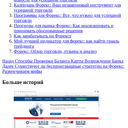
Календарь Форекс: Ваш незаменимый инструмент для
успешной торговли
Программы для Форекс: Все, что нужно для успешной
торговли
Прогнозы для рынка Форекс: Как анализировать и
принимать обоснованные решения
Как зарабатывать на Форексе
Мой лучший индикатор для форекс: как найти грааль
трейдинга
Форекс: Обзор торговли, отзывы и анализ
Post
Назад
Способы Проверки Баланса Карты Возрождение Банка
Далее
Существуют ли беспроигрышные стратегии на Форекс:
Navigation
Развенчиваем мифы
Больше историй