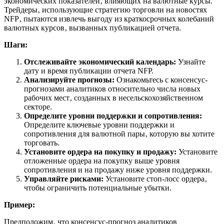
экономических показателей‚ влияющих на валютные курсы.
Трейдеры‚ использующие стратегию торговли на новостях
NFP‚ пытаются извлечь выгоду из краткосрочных колебаний
валютных курсов‚ вызванных публикацией отчета.
Шаги:
Отслеживайте экономический календарь:
Узнайте
дату и время публикации отчета NFP.
Анализируйте прогнозы:
Ознакомьтесь с консенсус-
прогнозами аналитиков относительно числа новых
рабочих мест‚ созданных в несельскохозяйственном
секторе.
Определите уровни поддержки и сопротивления:
Определите ключевые уровни поддержки и
сопротивления для валютной пары‚ которую вы хотите
торговать.
Установите ордера на покупку и продажу:
Установите
отложенные ордера на покупку выше уровня
сопротивления и на продажу ниже уровня поддержки.
Управляйте рисками:
Установите стоп-лосс ордера‚
чтобы ограничить потенциальные убытки.
Пример:
Предположим‚ что консенсус-прогноз аналитиков