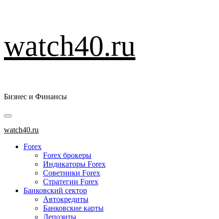
Перейти
watch40.ru
к
содержимому
Бизнес и Финансы
Основное
меню
watch40.ru
Forex
Forex брокеры
Индикаторы Forex
Советники Forex
Стратегии Forex
Банковский сектор
Автокредиты
Банковские карты
Депозиты