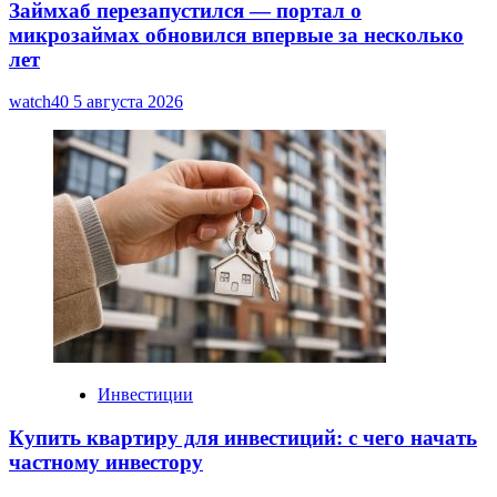
Займхаб перезапустился — портал о
микрозаймах обновился впервые за несколько
лет
watch40
5 августа 2026
Инвестиции
Купить квартиру для инвестиций: с чего начать
частному инвестору