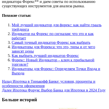
индикатора Форекс** и даем советы по использованию
существующих инструментов для анализа рынка.
Похожие статьи:
Мой лучший индикатор для форекс: как найти грааль
трейдинга
Индикатор на Форекс по сигналам: что это и как
работает
Самый точный индикатор Форекс как выбрать
Индикаторы для Форекса: что это, типы и от чего
зависят цены
Как выбрать лучший индикатор Форекс
Форекс: Новый Индикатор – ключ к прибыльной
торговле?
Индикаторы для Форекс: Определяем Точки Входа и
Выхода
Post
Назад
Ипотека в Тинькофф Банке: условия, проценты и
особенности оформления
Navigation
Далее
Ипотека Форум: Выбор Банка для Ипотеки в 2024 Году
Больше историй