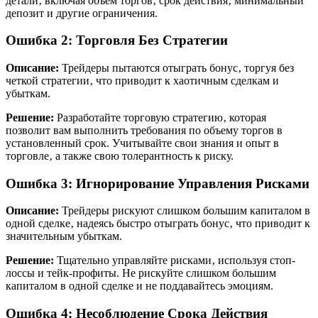
детали‚ включая объем торгов‚ срок действия‚ минимальный
депозит и другие ограничения.
Ошибка 2: Торговля Без Стратегии
Описание:
Трейдеры пытаются отыграть бонус‚ торгуя без
четкой стратегии‚ что приводит к хаотичным сделкам и
убыткам.
Решение:
Разработайте торговую стратегию‚ которая
позволит вам выполнить требования по объему торгов в
установленный срок. Учитывайте свои знания и опыт в
торговле‚ а также свою толерантность к риску.
Ошибка 3: Игнорирование Управления Рисками
Описание:
Трейдеры рискуют слишком большим капиталом в
одной сделке‚ надеясь быстро отыграть бонус‚ что приводит к
значительным убыткам.
Решение:
Тщательно управляйте рисками‚ используя стоп-
лоссы и тейк-профиты. Не рискуйте слишком большим
капиталом в одной сделке и не поддавайтесь эмоциям.
Ошибка 4: Несоблюдение Срока Действия