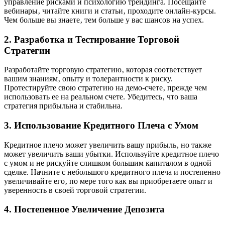
управление рисками и психологию трейдинга. Посещайте
вебинары‚ читайте книги и статьи‚ проходите онлайн-курсы.
Чем больше вы знаете‚ тем больше у вас шансов на успех.
2. Разработка и Тестирование Торговой
Стратегии
Разработайте торговую стратегию‚ которая соответствует
вашим знаниям‚ опыту и толерантности к риску.
Протестируйте свою стратегию на демо-счете‚ прежде чем
использовать ее на реальном счете. Убедитесь‚ что ваша
стратегия прибыльна и стабильна.
3. Использование Кредитного Плеча с Умом
Кредитное плечо может увеличить вашу прибыль‚ но также
может увеличить ваши убытки. Используйте кредитное плечо
с умом и не рискуйте слишком большим капиталом в одной
сделке. Начните с небольшого кредитного плеча и постепенно
увеличивайте его‚ по мере того как вы приобретаете опыт и
уверенность в своей торговой стратегии.
4. Постепенное Увеличение Депозита