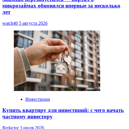
микрозаймах обновился впервые за несколько
лет
watch40
5 августа 2026
Инвестиции
Купить квартиру для инвестиций: с чего начать
частному инвестору
Redactor
3 июля 2026