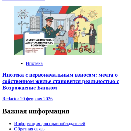
Ипотека
Ипотека с первоначальным взносом: мечта о
собственном жилье становится реальностью с
Возрождение Банком
Redactor
20 февраля 2026
Важная информация
Информация для правообладателей
Обратная связь