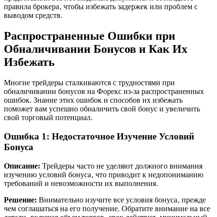
правила брокера‚ чтобы избежать задержек или проблем с
выводом средств.
Распространенные Ошибки при
Обналичивании Бонусов и Как Их
Избежать
Многие трейдеры сталкиваются с трудностями при
обналичивании бонусов на Форекс из-за распространенных
ошибок. Знание этих ошибок и способов их избежать
поможет вам успешно обналичить свой бонус и увеличить
свой торговый потенциал.
Ошибка 1: Недостаточное Изучение Условий
Бонуса
Описание:
Трейдеры часто не уделяют должного внимания
изучению условий бонуса‚ что приводит к недопониманию
требований и невозможности их выполнения.
Решение:
Внимательно изучите все условия бонуса‚ прежде
чем соглашаться на его получение. Обратите внимание на все