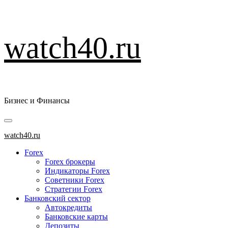
Перейти
watch40.ru
к
содержимому
Бизнес и Финансы
Основное
меню
watch40.ru
Forex
Forex брокеры
Индикаторы Forex
Советники Forex
Стратегии Forex
Банковский сектор
Автокредиты
Банковские карты
Депозиты