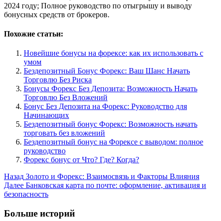
2024 году; Полное руководство по отыгрышу и выводу
бонусных средств от брокеров.
Похожие статьи:
Новейшие бонусы на форексе: как их использовать с
умом
Бездепозитный Бонус Форекс: Ваш Шанс Начать
Торговлю Без Риска
Бонусы Форекс Без Депозита: Возможность Начать
Торговлю Без Вложений
Бонус Без Депозита на Форекс: Руководство для
Начинающих
Бездепозитный бонус Форекс: Возможность начать
торговать без вложений
Бездепозитный бонус на Форексе с выводом: полное
руководство
Форекс бонус от Что? Где? Когда?
Post
Назад
Золото и Форекс: Взаимосвязь и Факторы Влияния
Далее
Банковская карта по почте: оформление, активация и
Navigation
безопасность
Больше историй