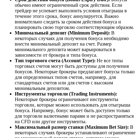
обычно имеют ограниченный срок действия. Если
трейдер не успевает выполнить условия отыгрыша в
течение этого срока‚ бонус аннулируется. Важно
внимательно следить за сроком действия бонуса и
планировать свою торговлю соответствующим образом.
Минимальный депозит (Minimum Deposit):
В
некоторых случаях для получения бонуса необходимо
внести минимальный депозит на счет. Размер
минимального депозита может варьироваться в
зависимости от брокера и типа бонуса.
Тип торгового счета (Account Type):
Не все типы
торговых счетов могут быть доступны для получения
бонусов. Некоторые брокеры предлагают бонусы только
для определенных типов счетов‚ например‚ для
стандартных счетов или для счетов с высоким
минимальным депозитом.
Инструменты торговли (Trading Instruments):
Некоторые брокеры ограничивают инструменты
торговли‚ которые можно использовать для отыгрыша
бонуса. Например‚ бонус может быть доступен только
для торговли валютными парами и не распространяться
на CFD или другие инструменты.
Максимальный размер ставки (Maximum Bet Size):
В
некоторых случаях брокеры устанавливают ограничение