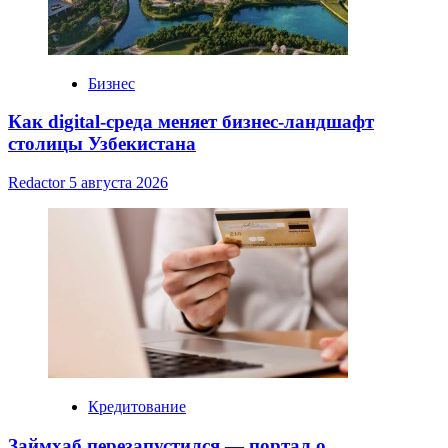
Бизнес
Как digital-среда меняет бизнес-ландшафт
столицы Узбекистана
Redactor
5 августа 2026
Кредитование
Займхаб перезапустился — портал о