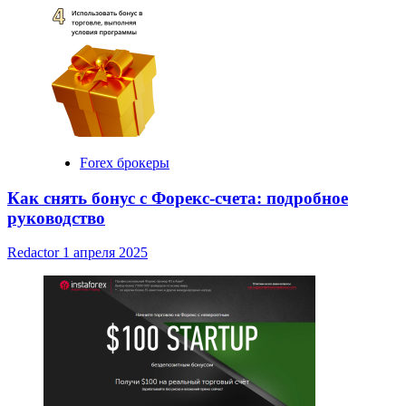
Forex брокеры
Как снять бонус с Форекс-счета: подробное
руководство
Redactor
1 апреля 2025