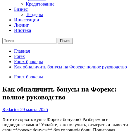
Кредитование
Бизнес
Тендеры
Инвестиции
Лизинг
Ипотека
Найти:
Главная
Forex
Forex брокеры
Как обналичить бонусы на Форекс: полное руководство
Forex брокеры
Как обналичить бонусы на Форекс:
полное руководство
Redactor
29 марта 2025
Хотите сорвать куш с Форекс бонусов? Разберем все
подводные камни! Узнайте, как получить, отыграть и вывести
свои **форекс бонусы** без головной боли. Пошаговая