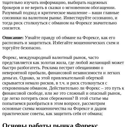
тщательно изучать информацию, выбирать надежных
брокеров и не верить в сказки о мгновенном обогащении.
Разумный подход и критическое мышление – ваши главные
союзники на валютном рынке. Инвестируйте осознанно, и
тогда риск столкнуться с обманом на Форексе значительно
снизится.
Описание:
Узнайте правду об обмане на Форексе, как его
распознать и защититься. Избегайте мошеннических схем и
торгуйте безопасно.
Форекс, международный валютный рынок, часто
представляется как золотая жила, где любой желающий может
быстро разбогатеть. Реклама пестрит обещаниями о
невероятной прибыли, финансовой независимости и легких
деньгах. Однако, за этой привлекательной оберткой
скрывается немало рисков, в т.ч. и риск столкнуться с
откровенным обманом. Действительно ли Форекс – это путь к
финансовой свободе, или же это сложный и опасный рынок,
где легко потерять свои сбережения? В этой статье мы
попытаемся разобраться в этом вопросе, рассмотрим
основные схемы мошенничества на Форексе и дадим
практические советы, как защитить себя от обмана;
Основы работы рынка Форекс