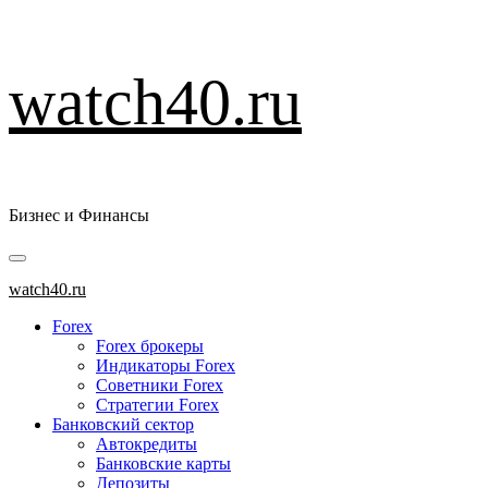
Перейти
watch40.ru
к
содержимому
Бизнес и Финансы
Основное
меню
watch40.ru
Forex
Forex брокеры
Индикаторы Forex
Советники Forex
Стратегии Forex
Банковский сектор
Автокредиты
Банковские карты
Депозиты