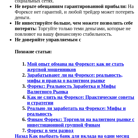
социальных сетях.
Не верьте обещаниям гарантированной прибыли:
На
Форексе нет гарантий, и любой трейдер может потерять
деньги.
Не инвестируйте больше, чем можете позволить себе
потерять:
Торгуйте только теми деньгами, которые не
повлияют на вашу финансовую стабильность.
Не доверяйте управляемым с
Похожие статьи:
Мой опыт обмана на Форексе: как не стать
жертвой мошенников
Зарабатывают ли на Форексе: реальность‚
мифы и правда о валютном рынке
Форекс: Реальность Заработка и Мифы
Валютного Рынка
Как не слить на Форексе: Практические советы
и стратегии
Реально ли заработать на Форексе: Мифы и
реальность
Финам Форекс: Торговля на валютном рынке с
инвестиционной группой Финам
Форекс в чем развод
Post
Назад
Как выбрать банк для вклада на один месяц