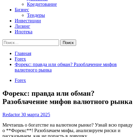
Кредитование
Бизнес
Тендеры
Инвестиции
Лизинг
Ипотека
Найти:
Главная
Forex
Форекс: правда или обман? Разоблачение мифов
валютного рынка
Forex
Форекс: правда или обман?
Разоблачение мифов валютного рынка
Redactor
30 марта 2025
Мечтаешь о богатстве на валютном рынке? Узнай всю правду
о **Форекс**! Разоблачаем мифы, анализируем риски и
рассказываем, как не попасть в ловушку.