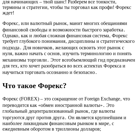
для начинающих – твой шанс! Разберем все тонкости,
термины и стратегии, чтобы ты торговал как профи! Форекс
ждет!
Форекс‚ или валютный рынок‚ манит многих обещаниями
финансовой свободы и возможности быстрого заработка․
Однако‚ как и любая сложная финансовая система‚ Форекс
требует глубокого понимания‚ дисциплины и стратегического
подхода․ Для новичков‚ желающих освоить этот рынок с
нуля‚ важно начать с основ‚ изучить терминологию и понять
механизмы торговли․ Этот всеобъемлющий гид предназначен
для тех‚ кто хочет разобраться во всех аспектах Форекса и
научиться торговать осознанно и безопасно․
Что такое Форекс?
Форекс (FOREX) – это сокращение от Foreign Exchange‚ что
переводится как «обмен иностранной валюты»․ Это
глобальный децентрализованный рынок‚ где валюты
торгуются друг против друга․ Он является крупнейшим и
наиболее ликвидным финансовым рынком в мире‚ с
ежедневным оборотом в триллионы долларов;