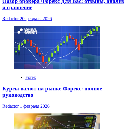
Обзор брокера Форекс Для Вас: отзывы, анализ
и сравнение
Redactor
20 февраля 2026
Forex
Курсы валют на рынке Форекс: полное
руководство
Redactor
1 февраля 2026