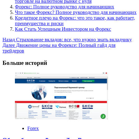
торговле на валютном рынке с нуля
Форекс: Полное руководство для начинающих
Что такое Форекс? Полное руководство для начинающих
Кредитное плечо на Форекс: что это такое, как работает,
преимущества и риски
Как Стать Успешным Инвестором на Форекс
Post
Назад
Страхование вкладов: все, что нужно знать вкладчику
Далее
Движение цены на Форексе: Полный гайд для
Navigation
трейдеров
Больше историй
Forex