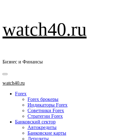
Перейти
watch40.ru
к
содержимому
Бизнес и Финансы
Основное
меню
watch40.ru
Forex
Forex брокеры
Индикаторы Forex
Советники Forex
Стратегии Forex
Банковский сектор
Автокредиты
Банковские карты
Депозиты