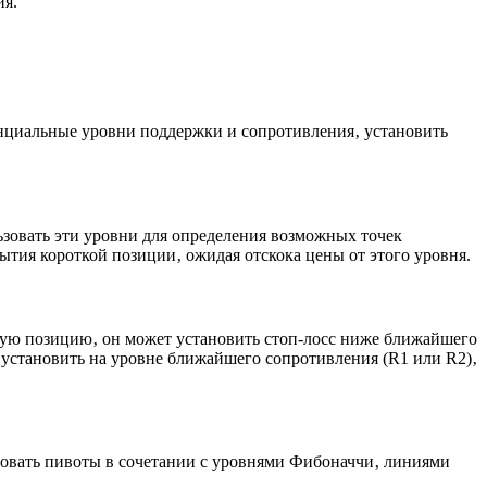
ия.
нциальные уровни поддержки и сопротивления‚ установить
зовать эти уровни для определения возможных точек
ытия короткой позиции‚ ожидая отскока цены от этого уровня.
ную позицию‚ он может установить стоп-лосс ниже ближайшего
 установить на уровне ближайшего сопротивления (R1 или R2)‚
зовать пивоты в сочетании с уровнями Фибоначчи‚ линиями