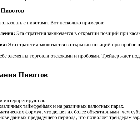
 Пивотов
ользовать с пивотами. Вот несколько примеров:
ления:
Эта стратегия заключается в открытии позиций при кас
ия:
Эта стратегия заключается в открытии позиций при пробое 
 себе элементы торговли отскоками и пробоями. Трейдер ждет п
вания Пивотов
и интерпретируются.
различных таймфреймах и на различных валютных парах.
атических формул‚ что делает их более объективными‚ чем суб
ове данных предыдущего периода‚ что позволяет трейдерам зара