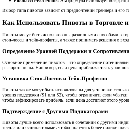
Fibonacci Pivot Points:
Эта формула использует коэффици
Выбор типа пивотов зависит от предпочтений трейдера и его т
Как Использовать Пивоты в Торговле 
Пивоты могут быть использованы различными способами в тор
стоп-лоссы и тейк-профиты‚ а также принимать решения о вход
Определение Уровней Поддержки и Сопротивлен
Основное применение пивотов – это определение потенциальн
разворота цены. Например‚ если цена приближается к уровню 
Установка Стоп-Лоссов и Тейк-Профитов
Пивоты также могут быть использованы для установки стоп-ло
уровня поддержки (S1 или S2)‚ чтобы ограничить свои убытки
чтобы зафиксировать прибыль‚ если цена достигнет этого уров
Подтверждение с Другими Индикаторами
Пивоты лучше всего использовать в сочетании с другими инди
тренда или осцилляторами‚ чтобы получить более полное пред