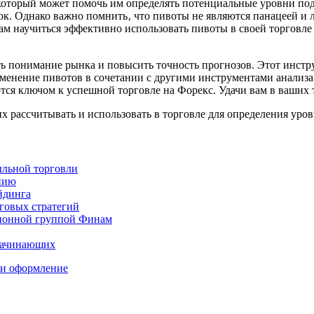
который может помочь им определять потенциальные уровни под
ок. Однако важно помнить‚ что пивоты не являются панацеей и л
ам научиться эффективно использовать пивоты в своей торговле
 понимание рынка и повысить точность прогнозов. Этот инструм
менение пивотов в сочетании с другими инструментами анализа
тся ключом к успешной торговле на Форекс. Удачи вам в ваших
 их рассчитывать и использовать в торговле для определения ур
ыльной торговли
нию
йдинга
говых стратегий
ционной группой Финам
 начинающих
 и оформление