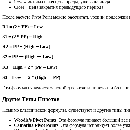
Low – минимальная цена предыдущего периода.
Close – цена закрытия предыдущего периода.
После расчета Pivot Point можно рассчитать уровни поддержки
R1 = (2 * PP) ⎼ Low
S1 = (2 * PP) ⎼ High
R2 = PP + (High ⎼ Low)
S2 = PP ー (High ー Low)
R3 = High + 2 * (PP ⎼ Low)
S3 = Low ー 2 * (High ー PP)
Эти формулы являются основой для расчета пивотов‚ и больши
Другие Типы Пивотов
Помимо классической формулы‚ существуют и другие типы пиво
Woodie’s Pivot Points:
Эта формула придает больший вес 
Camarilla Pivot Points:
Эта формула использует более узк