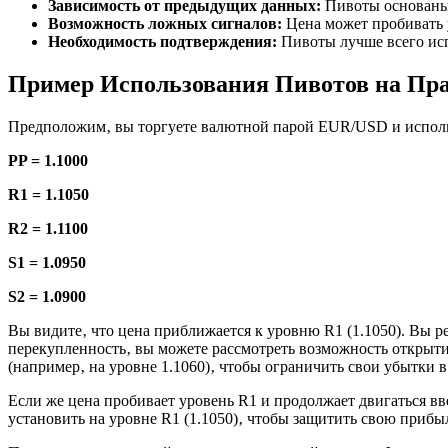
Зависимость от предыдущих данных:
Пивоты основаны 
Возможность ложных сигналов:
Цена может пробивать 
Необходимость подтверждения:
Пивоты лучше всего исп
Пример Использования Пивотов на Пр
Предположим‚ вы торгуете валютной парой EUR/USD и исполь
PP = 1.1000
R1 = 1.1050
R2 = 1.1100
S1 = 1.0950
S2 = 1.0900
Вы видите‚ что цена приближается к уровню R1 (1.1050). Вы р
перекупленность‚ вы можете рассмотреть возможность открытия
(например‚ на уровне 1.1060)‚ чтобы ограничить свои убытки в
Если же цена пробивает уровень R1 и продолжает двигаться вв
установить на уровне R1 (1.1050)‚ чтобы защитить свою прибыл