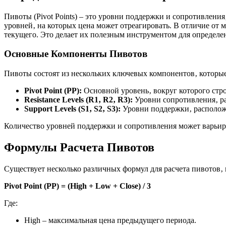
Пивоты (Pivot Points) – это уровни поддержки и сопротивлен
уровней‚ на которых цена может отреагировать. В отличие от
текущего. Это делает их полезным инструментом для определен
Основные Компоненты Пивотов
Пивоты состоят из нескольких ключевых компонентов‚ которые
Pivot Point (PP):
Основной уровень‚ вокруг которого стро
Resistance Levels (R1‚ R2‚ R3):
Уровни сопротивления‚ ра
Support Levels (S1‚ S2‚ S3):
Уровни поддержки‚ расположе
Количество уровней поддержки и сопротивления может варьиро
Формулы Расчета Пивотов
Существует несколько различных формул для расчета пивотов‚ 
Pivot Point (PP) = (High + Low + Close) / 3
Где:
High – максимальная цена предыдущего периода.