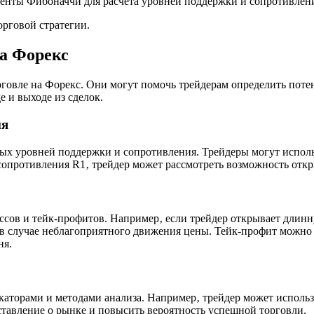
енты Фибоначчи для расчета уровней поддержки и сопротивлен
орговой стратегии.
на Форекс
говле на Форекс. Они могут помочь трейдерам определить поте
е и выходе из сделок.
ия
ых уровней поддержки и сопротивления. Трейдеры могут исполь
сопротивления R1‚ трейдер может рассмотреть возможность откр
ссов и тейк-профитов. Например‚ если трейдер открывает длин
 в случае неблагоприятного движения цены. Тейк-профит можно
ня.
каторами и методами анализа. Например‚ трейдер может исполь
ставление о рынке и повысить вероятность успешной торговли.