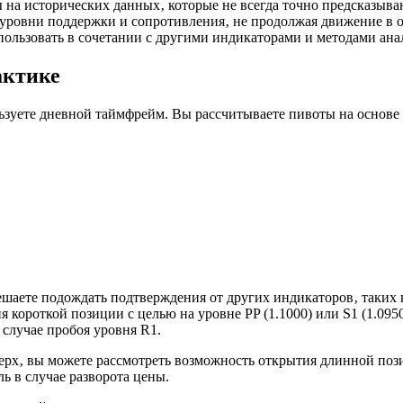
на исторических данных‚ которые не всегда точно предсказыва
уровни поддержки и сопротивления‚ не продолжая движение в 
ользовать в сочетании с другими индикаторами и методами ана
актике
зуете дневной таймфрейм. Вы рассчитываете пивоты на основе
ешаете подождать подтверждения от других индикаторов‚ таких 
 короткой позиции с целью на уровне PP (1.1000) или S1 (1.09
 случае пробоя уровня R1.
ерх‚ вы можете рассмотреть возможность открытия длинной пози
ь в случае разворота цены.