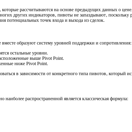
ия‚ которые рассчитываются на основе предыдущих данных о це
 многих других индикаторов‚ пивоты не запаздывают‚ поскольку
ия потенциальных точек входа и выхода из сделок.
 вместе образуют систему уровней поддержки и сопротивления:
ятся остальные уровни.
сположенные выше Pivot Point.
нные ниже Pivot Point.
ваться в зависимости от конкретного типа пивотов‚ который ис
но наиболее распространенной является классическая формула: