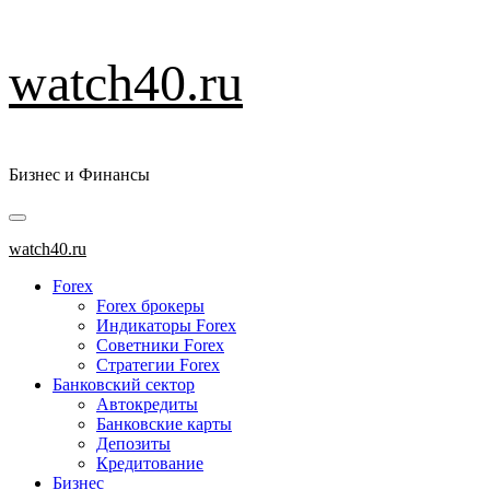
Перейти
watch40.ru
к
содержимому
Бизнес и Финансы
Основное
меню
watch40.ru
Forex
Forex брокеры
Индикаторы Forex
Советники Forex
Стратегии Forex
Банковский сектор
Автокредиты
Банковские карты
Депозиты
Кредитование
Бизнес