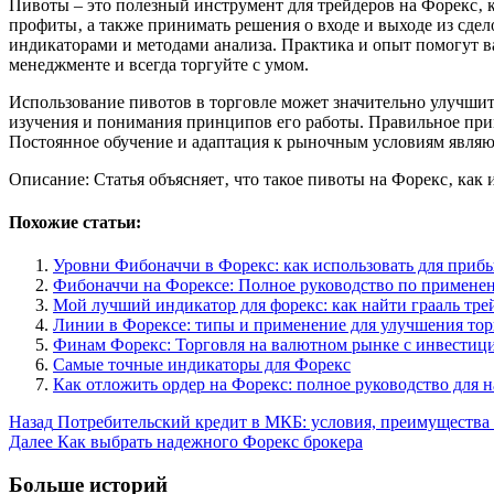
Пивоты – это полезный инструмент для трейдеров на Форекс‚ 
профиты‚ а также принимать решения о входе и выходе из сдел
индикаторами и методами анализа. Практика и опыт помогут в
менеджменте и всегда торгуйте с умом.
Использование пивотов в торговле может значительно улучшить
изучения и понимания принципов его работы. Правильное при
Постоянное обучение и адаптация к рыночным условиям являю
Описание: Статья объясняет‚ что такое пивоты на Форекс‚ как
Похожие статьи:
Уровни Фибоначчи в Форекс: как использовать для приб
Фибоначчи на Форексе: Полное руководство по примене
Мой лучший индикатор для форекс: как найти грааль тре
Линии в Форексе: типы и применение для улучшения тор
Финам Форекс: Торговля на валютном рынке с инвести
Самые точные индикаторы для Форекс
Как отложить ордер на Форекс: полное руководство для
Post
Назад
Потребительский кредит в МКБ: условия, преимущества
Далее
Как выбрать надежного Форекс брокера
Navigation
Больше историй