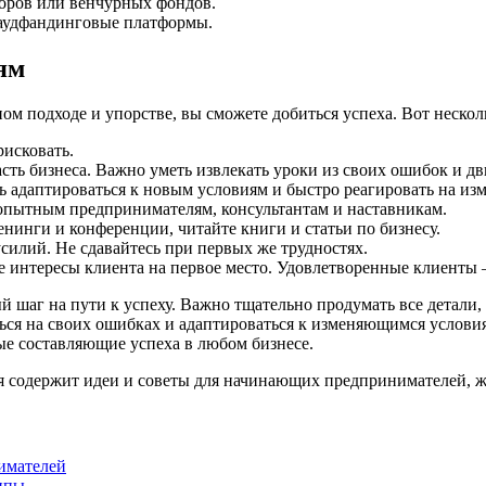
оров или венчурных фондов.
раудфандинговые платформы.
ям
ном подходе и упорстве, вы сможете добиться успеха. Вот нескол
рисковать.
ть бизнеса. Важно уметь извлекать уроки из своих ошибок и дв
 адаптироваться к новым условиям и быстро реагировать на из
опытным предпринимателям, консультантам и наставникам.
нинги и конференции, читайте книги и статьи по бизнесу.
усилий. Не сдавайтесь при первых же трудностях.
е интересы клиента на первое место. Удовлетворенные клиенты –
 шаг на пути к успеху. Важно тщательно продумать все детали,
ся на своих ошибках и адаптироваться к изменяющимся условиям 
ые составляющие успеха в любом бизнесе.
 содержит идеи и советы для начинающих предпринимателей, же
имателей
ипы