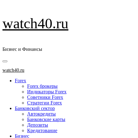
Перейти
watch40.ru
к
содержимому
Бизнес и Финансы
Основное
меню
watch40.ru
Forex
Forex брокеры
Индикаторы Forex
Советники Forex
Стратегии Forex
Банковский сектор
Автокредиты
Банковские карты
Депозиты
Кредитование
Бизнес