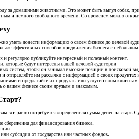
ходу за домашними животными. Это может быть выгул собак, пр
отным и немного свободного времени. Со временем можно откры
еху
ажно уметь донести информацию о своем бизнесе до целевой ау
сколько эффективных способов продвижения бизнеса с небольшим
х и регулярно публикуйте интересный и полезный контент.
и, которые будут интересны вашей целевой аудитории.
вых систем, чтобы он занимал высокие позиции в поисковой вы
в и отправляйте им рассылки с информацией о своих продуктах 
аниями и предлагайте их продукты или услуги своим клиентам 
ь о вашем бизнесе своим друзьям и знакомым.
Старт?
м все равно потребуется определенная сумма денег на старт. С
е сбережения для финансирования бизнеса.
ации.
 или субсидии от государства или частных фондов.