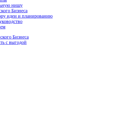
ыльную нишу
кого Бизнеса
бору идеи и планированию
уководство
ием
ского Бизнеса
ть с выгодой