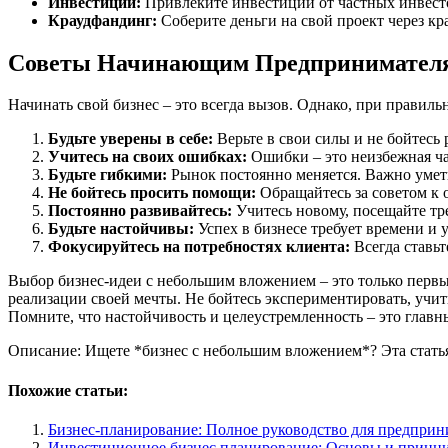
Инвестиции:
Привлеките инвестиции от частных инвест
Краудфандинг:
Соберите деньги на свой проект через к
Советы Начинающим Предпринимател
Начинать свой бизнес – это всегда вызов. Однако, при правиль
Будьте уверены в себе:
Верьте в свои силы и не бойтесь 
Учитесь на своих ошибках:
Ошибки – это неизбежная час
Будьте гибкими:
Рынок постоянно меняется. Важно уметь
Не бойтесь просить помощи:
Обращайтесь за советом к 
Постоянно развивайтесь:
Учитесь новому, посещайте тре
Будьте настойчивы:
Успех в бизнесе требует времени и 
Фокусируйтесь на потребностях клиента:
Всегда ставьт
Выбор бизнес-идеи с небольшим вложением – это только первый
реализации своей мечты. Не бойтесь экспериментировать, учить
Помните, что настойчивость и целеустремленность – это главн
Описание: Ищете *бизнес с небольшим вложением*? Эта статья
Похожие статьи:
Бизнес-планирование: Полное руководство для предприн
Инвестиционное бизнес планирование: Основы и принц