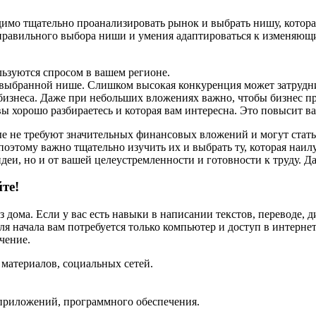
димо тщательно проанализировать рынок и выбрать нишу, котора
 правильного выбора ниши и умения адаптироваться к изменяющ
льзуются спросом в вашем регионе.
выбранной нише. Слишком высокая конкуренция может затруднит
знеса. Даже при небольших вложениях важно, чтобы бизнес пр
ы хорошо разбираетесь и которая вам интересна. Это повысит в
е не требуют значительных финансовых вложений и могут стат
 поэтому важно тщательно изучить их и выбрать ту, которая на
 идеи, но и от вашей целеустремленности и готовности к труду. 
те!
з дома. Если у вас есть навыки в написании текстов, переводе,
я начала вам потребуется только компьютер и доступ в интернет
чение.
 материалов, социальных сетей.
 приложений, программного обеспечения.