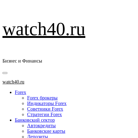
Перейти
watch40.ru
к
содержимому
Бизнес и Финансы
Основное
меню
watch40.ru
Forex
Forex брокеры
Индикаторы Forex
Советники Forex
Стратегии Forex
Банковский сектор
Автокредиты
Банковские карты
Депозиты