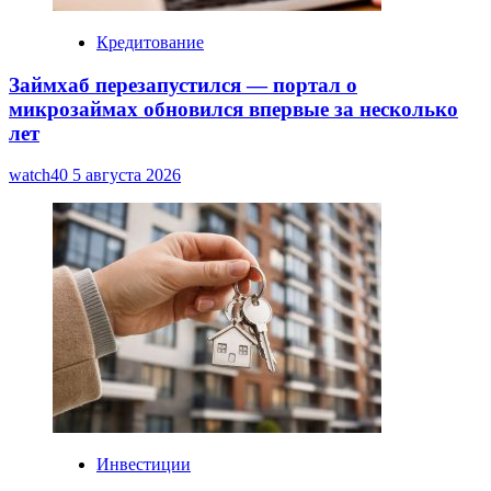
Кредитование
Займхаб перезапустился — портал о
микрозаймах обновился впервые за несколько
лет
watch40
5 августа 2026
Инвестиции