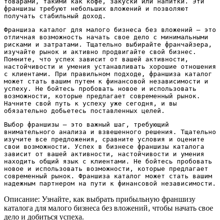
товарами‚ такими как кофе‚ закуски или напитки. Эти
франшизы требуют небольших вложений и позволяют
получать стабильный доход.
Франшиза каталог для малого бизнеса без вложений – это
отличная возможность начать свое дело с минимальными
рисками и затратами. Тщательно выбирайте франчайзера‚
изучайте рынок и активно продвигайте свой бизнес.
Помните‚ что успех зависит от вашей активности‚
настойчивости и умения устанавливать хорошие отношения
с клиентами. При правильном подходе‚ франшиза каталог
может стать вашим путем к финансовой независимости и
успеху. Не бойтесь пробовать новое и использовать
возможности‚ которые предлагает современный рынок.
Начните свой путь к успеху уже сегодня‚ и вы
обязательно добьетесь поставленных целей.
Выбор франшизы – это важный шаг‚ требующий
внимательного анализа и взвешенного решения. Тщательно
изучите все предложения‚ сравните условия и оцените
свои возможности. Успех в бизнесе франшизы каталога
зависит от вашей активности‚ настойчивости и умения
находить общий язык с клиентами. Не бойтесь пробовать
новое и использовать возможности‚ которые предлагает
современный рынок. Франшиза каталог может стать вашим
надежным партнером на пути к финансовой независимости.
Описание: Узнайте‚ как выбрать прибыльную франшизу
каталога для малого бизнеса без вложений‚ чтобы начать свое
дело и добиться успеха.