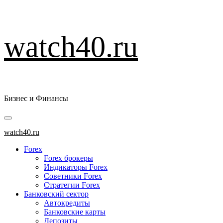
Перейти
watch40.ru
к
содержимому
Бизнес и Финансы
Основное
меню
watch40.ru
Forex
Forex брокеры
Индикаторы Forex
Советники Forex
Стратегии Forex
Банковский сектор
Автокредиты
Банковские карты
Депозиты