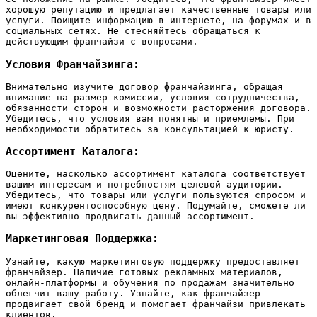
хорошую репутацию и предлагает качественные товары или
услуги. Поищите информацию в интернете‚ на форумах и в
социальных сетях. Не стесняйтесь обращаться к
действующим франчайзи с вопросами.
Условия Франчайзинга:
Внимательно изучите договор франчайзинга‚ обращая
внимание на размер комиссии‚ условия сотрудничества‚
обязанности сторон и возможности расторжения договора.
Убедитесь‚ что условия вам понятны и приемлемы. При
необходимости обратитесь за консультацией к юристу.
Ассортимент Каталога:
Оцените‚ насколько ассортимент каталога соответствует
вашим интересам и потребностям целевой аудитории.
Убедитесь‚ что товары или услуги пользуются спросом и
имеют конкурентоспособную цену. Подумайте‚ сможете ли
вы эффективно продвигать данный ассортимент.
Маркетинговая Поддержка:
Узнайте‚ какую маркетинговую поддержку предоставляет
франчайзер. Наличие готовых рекламных материалов‚
онлайн-платформы и обучения по продажам значительно
облегчит вашу работу. Узнайте‚ как франчайзер
продвигает свой бренд и помогает франчайзи привлекать
клиентов.