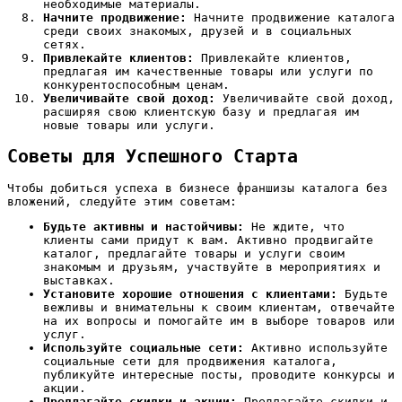
необходимые материалы.
Начните продвижение:
Начните продвижение каталога
среди своих знакомых‚ друзей и в социальных
сетях.
Привлекайте клиентов:
Привлекайте клиентов‚
предлагая им качественные товары или услуги по
конкурентоспособным ценам.
Увеличивайте свой доход:
Увеличивайте свой доход‚
расширяя свою клиентскую базу и предлагая им
новые товары или услуги.
Советы для Успешного Старта
Чтобы добиться успеха в бизнесе франшизы каталога без
вложений‚ следуйте этим советам:
Будьте активны и настойчивы:
Не ждите‚ что
клиенты сами придут к вам. Активно продвигайте
каталог‚ предлагайте товары и услуги своим
знакомым и друзьям‚ участвуйте в мероприятиях и
выставках.
Установите хорошие отношения с клиентами:
Будьте
вежливы и внимательны к своим клиентам‚ отвечайте
на их вопросы и помогайте им в выборе товаров или
услуг.
Используйте социальные сети:
Активно используйте
социальные сети для продвижения каталога‚
публикуйте интересные посты‚ проводите конкурсы и
акции.
Предлагайте скидки и акции:
Предлагайте скидки и