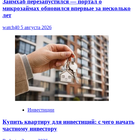
Займхаб перезапустился — портал о
микрозаймах обновился впервые за несколько
лет
watch40
5 августа 2026
Инвестиции
Купить квартиру для инвестиций: с чего начать
частному инвестору