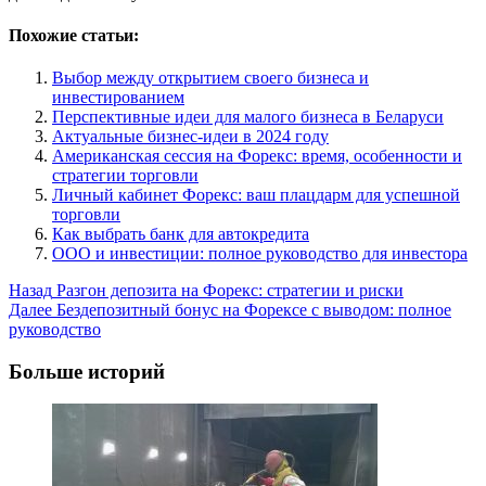
Похожие статьи:
Выбор между открытием своего бизнеса и
инвестированием
Перспективные идеи для малого бизнеса в Беларуси
Актуальные бизнес-идеи в 2024 году
Американская сессия на Форекс: время, особенности и
стратегии торговли
Личный кабинет Форекс: ваш плацдарм для успешной
торговли
Как выбрать банк для автокредита
ООО и инвестиции: полное руководство для инвестора
Post
Назад
Разгон депозита на Форекс: стратегии и риски
Далее
Бездепозитный бонус на Форексе с выводом: полное
Navigation
руководство
Больше историй