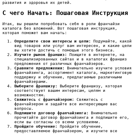
развития и здоровья их детей.
С чего Начать: Пошаговая Инструкция
Итак‚ вы решили попробовать себя в роли франчайзи
каталога без вложений. Вот пошаговая инструкция‚
которая поможет вам начать:
Определите свои интересы и цели:
Подумайте‚ какой
вид товаров или услуг вам интересен‚ и какие цели
вы хотите достичь с помощью этого бизнеса.
Изучите рынок франшиз:
Поищите в интернете‚ на
специализированных сайтах и в каталогах франшиз
предложения от различных франчайзеров.
Сравните предложения:
Внимательно изучите условия
франчайзинга‚ ассортимент каталога‚ маркетинговую
поддержку и обучение‚ предлагаемые различными
франчайзерами.
Выберите франшизу:
Выберите франшизу‚ которая
соответствует вашим интересам‚ целям и
возможностям.
Свяжитесь с франчайзером:
Свяжитесь с
франчайзером и задайте все интересующие вас
вопросы.
Подпишите договор франчайзинга:
Внимательно
прочитайте договор франчайзинга и подпишите его‚
если вы согласны со всеми условиями.
Пройдите обучение:
Пройдите обучение‚
предоставляемое франчайзером‚ и изучите все