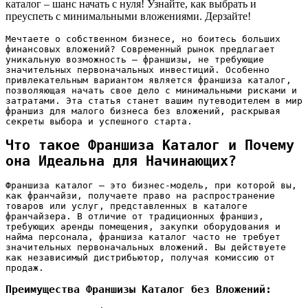
каталог – шанс начать с нуля! Узнайте, как выбрать и
преуспеть с минимальными вложениями. Дерзайте!
Мечтаете о собственном бизнесе‚ но боитесь больших
финансовых вложений? Современный рынок предлагает
уникальную возможность – франшизы‚ не требующие
значительных первоначальных инвестиций. Особенно
привлекательным вариантом является франшиза каталог‚
позволяющая начать свое дело с минимальными рисками и
затратами. Эта статья станет вашим путеводителем в мир
франшиз для малого бизнеса без вложений‚ раскрывая
секреты выбора и успешного старта.
Что такое Франшиза Каталог и Почему
она Идеальна для Начинающих?
Франшиза каталог – это бизнес-модель‚ при которой вы‚
как франчайзи‚ получаете право на распространение
товаров или услуг‚ представленных в каталоге
франчайзера. В отличие от традиционных франшиз‚
требующих аренды помещения‚ закупки оборудования и
найма персонала‚ франшиза каталог часто не требует
значительных первоначальных вложений. Вы действуете
как независимый дистрибьютор‚ получая комиссию от
продаж.
Преимущества Франшизы Каталог без Вложений: