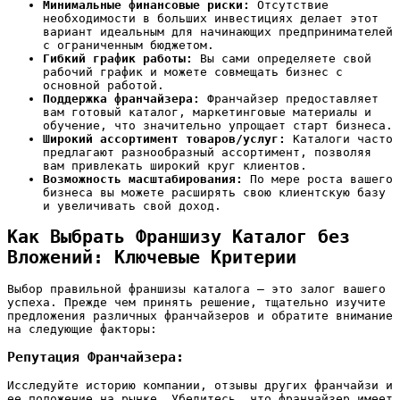
Минимальные финансовые риски:
Отсутствие
необходимости в больших инвестициях делает этот
вариант идеальным для начинающих предпринимателей
с ограниченным бюджетом.
Гибкий график работы:
Вы сами определяете свой
рабочий график и можете совмещать бизнес с
основной работой.
Поддержка франчайзера:
Франчайзер предоставляет
вам готовый каталог‚ маркетинговые материалы и
обучение‚ что значительно упрощает старт бизнеса.
Широкий ассортимент товаров/услуг:
Каталоги часто
предлагают разнообразный ассортимент‚ позволяя
вам привлекать широкий круг клиентов.
Возможность масштабирования:
По мере роста вашего
бизнеса вы можете расширять свою клиентскую базу
и увеличивать свой доход.
Как Выбрать Франшизу Каталог без
Вложений: Ключевые Критерии
Выбор правильной франшизы каталога – это залог вашего
успеха. Прежде чем принять решение‚ тщательно изучите
предложения различных франчайзеров и обратите внимание
на следующие факторы:
Репутация Франчайзера:
Исследуйте историю компании‚ отзывы других франчайзи и
ее положение на рынке. Убедитесь‚ что франчайзер имеет