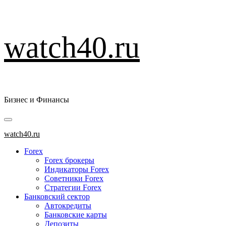
Перейти
watch40.ru
к
содержимому
Бизнес и Финансы
Основное
меню
watch40.ru
Forex
Forex брокеры
Индикаторы Forex
Советники Forex
Стратегии Forex
Банковский сектор
Автокредиты
Банковские карты
Депозиты