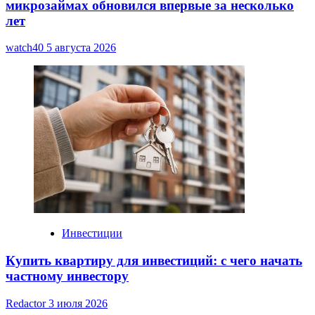
микрозаймах обновился впервые за несколько
лет
watch40
5 августа 2026
Инвестиции
Купить квартиру для инвестиций: с чего начать
частному инвестору
Redactor
3 июля 2026