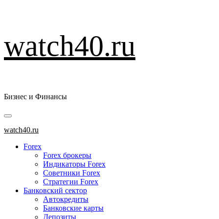
Перейти
watch40.ru
к
содержимому
Бизнес и Финансы
Основное
меню
watch40.ru
Forex
Forex брокеры
Индикаторы Forex
Советники Forex
Стратегии Forex
Банковский сектор
Автокредиты
Банковские карты
Депозиты