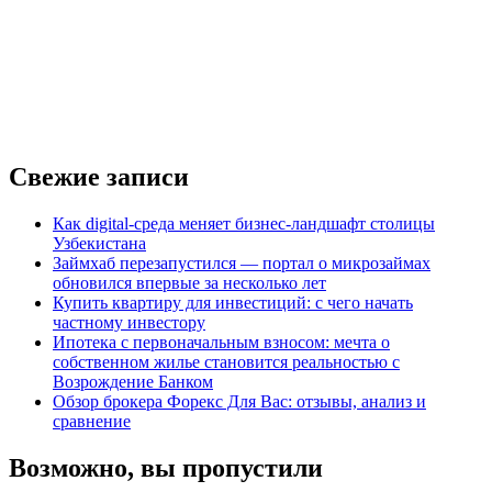
Свежие записи
Как digital-среда меняет бизнес-ландшафт столицы
Узбекистана
Займхаб перезапустился — портал о микрозаймах
обновился впервые за несколько лет
Купить квартиру для инвестиций: с чего начать
частному инвестору
Ипотека с первоначальным взносом: мечта о
собственном жилье становится реальностью с
Возрождение Банком
Обзор брокера Форекс Для Вас: отзывы, анализ и
сравнение
Возможно, вы пропустили