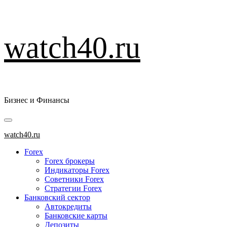
Перейти
watch40.ru
к
содержимому
Бизнес и Финансы
Основное
меню
watch40.ru
Forex
Forex брокеры
Индикаторы Forex
Советники Forex
Стратегии Forex
Банковский сектор
Автокредиты
Банковские карты
Депозиты