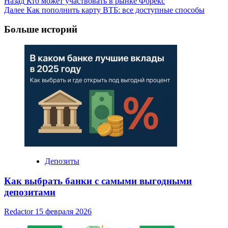
Post
Назад
Кто может участвовать в рынке Форекс
Далее
Как пополнить карту ВТБ: все доступные способы
Navigation
Больше историй
Депозиты
Как выбрать банки с самыми выгодными
депозитами
Redactor
15 февраля 2026