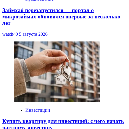
Займхаб перезапустился — портал о
микрозаймах обновился впервые за несколько
лет
watch40
5 августа 2026
Инвестиции
Купить квартиру для инвестиций: с чего начать
частному инвестору