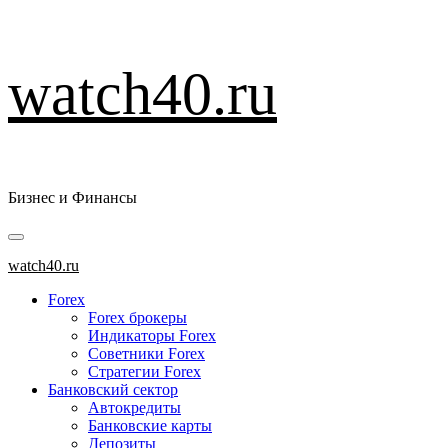
Перейти
watch40.ru
к
содержимому
Бизнес и Финансы
Основное
меню
watch40.ru
Forex
Forex брокеры
Индикаторы Forex
Советники Forex
Стратегии Forex
Банковский сектор
Автокредиты
Банковские карты
Депозиты