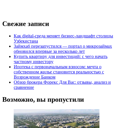
Свежие записи
Как digital-среда меняет бизнес-ландшафт столицы
Узбекистана
Займхаб перезапустился — портал о микрозаймах
обновился впервые за несколько лет
Купить квартиру для инвестиций: с чего начать
частному инвестору
Ипотека с первоначальным взносом: мечта о
собственном жилье становится реальностью с
Возрождение Банком
Обзор брокера Форекс Для Вас: отзывы, анализ и
сравнение
Возможно, вы пропустили