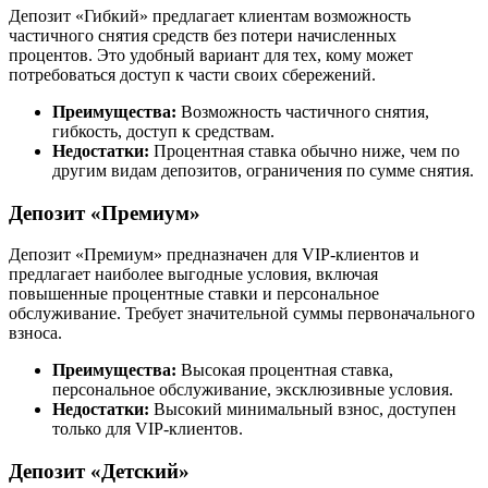
Депозит «Гибкий» предлагает клиентам возможность
частичного снятия средств без потери начисленных
процентов. Это удобный вариант для тех, кому может
потребоваться доступ к части своих сбережений.
Преимущества:
Возможность частичного снятия,
гибкость, доступ к средствам.
Недостатки:
Процентная ставка обычно ниже, чем по
другим видам депозитов, ограничения по сумме снятия.
Депозит «Премиум»
Депозит «Премиум» предназначен для VIP-клиентов и
предлагает наиболее выгодные условия, включая
повышенные процентные ставки и персональное
обслуживание. Требует значительной суммы первоначального
взноса.
Преимущества:
Высокая процентная ставка,
персональное обслуживание, эксклюзивные условия.
Недостатки:
Высокий минимальный взнос, доступен
только для VIP-клиентов.
Депозит «Детский»