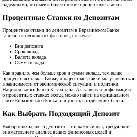
надежными, но имеют более низкие процентные ставки.
Процентные Ставки по Депозитам
Процентные ставки по депозитам в Евразийском Банке
зависят от нескольких факторов, включая:
Вид депозита
Срок вклада
Валюта вклада
Сумма вклада
Как правило, чем больше срок и сумма вклада, тем выше
процентная ставка. Также, процентные ставки могут меняться
в зависимости от экономической ситуации и политики
Национального Банка Казахстана. Актуальную информацию
о процентных ставках всегда можно найти на официальном
сайте Евразийского Банка или узнать в отделениях банка.
Как Выбрать Подходящий Депозит
Выбор подходящего депозита – это важный шаг, требующий
внимательного анализа ваших финансовых целей и