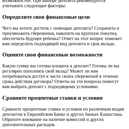
возможностей. При выборе депозита рекомендуется
учитывать следующие факторы:
Определите свои финансовые цели
Чего вы хотите достичь с помощью депозита? Сохранить и
приумножить сбережения, накопить на крупную покупку,
обеспечить будущее ребенка? Ответ на этот вопрос поможет
вам определить подходящий вид депозита и срок вклада.
Оцените свои финансовые возможности
Какую сумму вы готовы вложить в депозит? Готовы ли вы
регулярно пополнять свой вклад? Может ли вам
потребоваться доступ к части своих сбережений в течение
срока действия договора? Ответы на эти вопросы помогут
вам выбрать депозит с подходящими условиями.
Сравните процентные ставки и условия
Сравните процентные ставки и условия по различным видам
депозитов в Евразийском Банке и других банках Казахстана.
Обратите внимание на наличие комиссий и других
дополнительных расходов.