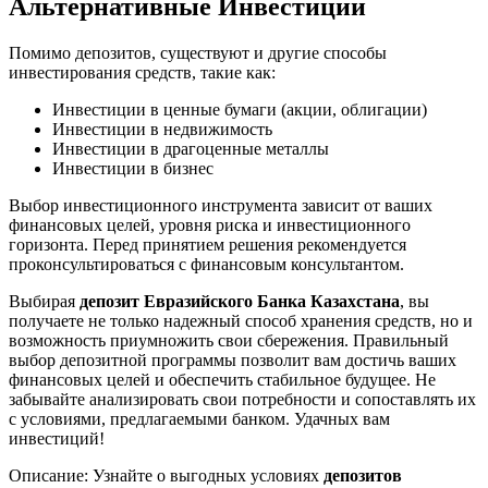
Альтернативные Инвестиции
Помимо депозитов, существуют и другие способы
инвестирования средств, такие как:
Инвестиции в ценные бумаги (акции, облигации)
Инвестиции в недвижимость
Инвестиции в драгоценные металлы
Инвестиции в бизнес
Выбор инвестиционного инструмента зависит от ваших
финансовых целей, уровня риска и инвестиционного
горизонта. Перед принятием решения рекомендуется
проконсультироваться с финансовым консультантом.
Выбирая
депозит Евразийского Банка Казахстана
, вы
получаете не только надежный способ хранения средств, но и
возможность приумножить свои сбережения. Правильный
выбор депозитной программы позволит вам достичь ваших
финансовых целей и обеспечить стабильное будущее. Не
забывайте анализировать свои потребности и сопоставлять их
с условиями, предлагаемыми банком. Удачных вам
инвестиций!
Описание: Узнайте о выгодных условиях
депозитов