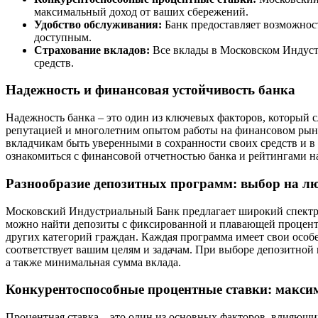
максимальный доход от ваших сбережений.
Удобство обслуживания:
Банк предоставляет возможност
доступным.
Страхование вкладов:
Все вклады в Московском Индустр
средств.
Надежность и финансовая устойчивость банка
Надежность банка – это один из ключевых факторов, который 
репутацией и многолетним опытом работы на финансовом рынке
вкладчикам быть уверенными в сохранности своих средств и в 
ознакомиться с финансовой отчетностью банка и рейтингами 
Разнообразие депозитных программ: выбор на лю
Московский Индустриальный Банк предлагает широкий спектр 
можно найти депозиты с фиксированной и плавающей процентно
других категорий граждан. Каждая программа имеет свои особ
соответствует вашим целям и задачам. При выборе депозитной 
а также минимальная сумма вклада.
Конкурентоспособные процентные ставки: максим
Процентная ставка – это один из основных факторов, влияющ