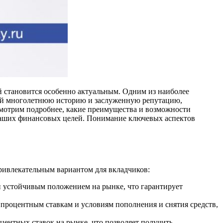
й становится особенно актуальным. Одним из наиболее
ий многолетнюю историю и заслуженную репутацию,
смотрим подробнее, какие преимущества и возможности
 ваших финансовых целей. Понимание ключевых аспектов
ривлекательным вариантом для вкладчиков:
 устойчивым положением на рынке, что гарантирует
процентным ставкам и условиям пополнения и снятия средств,
ентных ставок на рынке, что позволяет получить