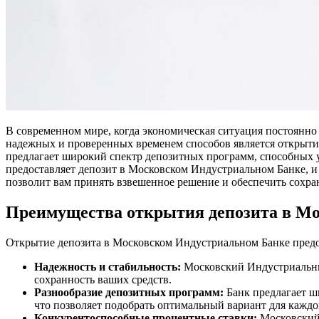
В современном мире, когда экономическая ситуация постоянно
надежных и проверенных временем способов является открыт
предлагает широкий спектр депозитных программ, способных 
предоставляет депозит в Московском Индустриальном Банке, 
позволит вам принять взвешенное решение и обеспечить сохран
Преимущества открытия депозита в М
Открытие депозита в Московском Индустриальном Банке предо
Надежность и стабильность:
Московский Индустриальный
сохранность ваших средств.
Разнообразие депозитных программ:
Банк предлагает ш
что позволяет подобрать оптимальный вариант для каждо
Конкурентоспособные процентные ставки:
Московский 