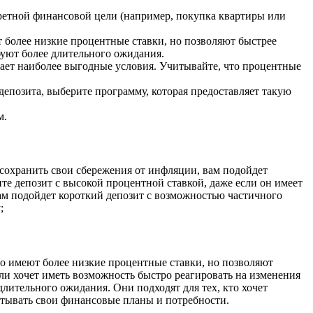
кретной финансовой цели (например, покупка квартиры или
 более низкие процентные ставки, но позволяют быстрее
буют более длительного ожидания.
ает наиболее выгодные условия. Учитывайте, что процентные
депозита, выберите программу, которая предоставляет такую
м.
 сохранить свои сбережения от инфляции, вам подойдет
те депозит с высокой процентной ставкой, даже если он имеет
ам подойдет короткий депозит с возможностью частичного
;
но имеют более низкие процентные ставки, но позволяют
или хочет иметь возможность быстро реагировать на изменения
лительного ожидания. Они подходят для тех, кто хочет
читывать свои финансовые планы и потребности.