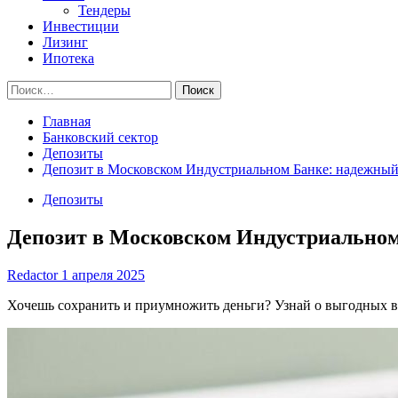
Тендеры
Инвестиции
Лизинг
Ипотека
Найти:
Главная
Банковский сектор
Депозиты
Депозит в Московском Индустриальном Банке: надежный
Депозиты
Депозит в Московском Индустриальном
Redactor
1 апреля 2025
Хочешь сохранить и приумножить деньги? Узнай о выгодных в