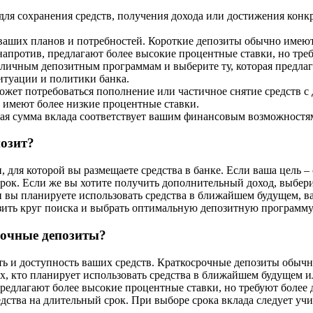
 для сохранения средств, получения дохода или достижения кон
ваших планов и потребностей. Короткие депозиты обычно имеют
напротив, предлагают более высокие процентные ставки, но тре
личным депозитным программам и выберите ту, которая предлаг
итуации и политики банка.
жет потребоваться пополнение или частичное снятие средств с 
о имеют более низкие процентные ставки.
ая сумма вклада соответствует вашим финансовым возможностя
позит?
 для которой вы размещаете средства в банке. Если ваша цель –
рок. Если же вы хотите получить дополнительный доход, выбери
 вы планируете использовать средства в ближайшем будущем, в
узить круг поиска и выбрать оптимальную депозитную программу
рочные депозиты?
сть и доступность ваших средств. Краткосрочные депозиты обыч
ех, кто планирует использовать средства в ближайшем будущем 
едлагают более высокие процентные ставки, но требуют более д
едства на длительный срок. При выборе срока вклада следует у