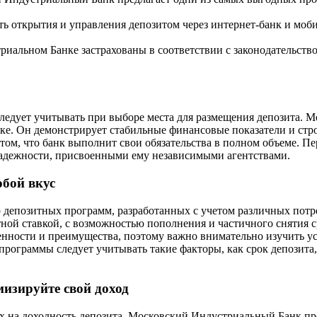
ь открытия и управления депозитом через интернет-банк и моб
иальном Банке застрахованы в соответствии с законодательств
следует учитывать при выборе места для размещения депозита.
. Он демонстрирует стабильные финансовые показатели и строг
том, что банк выполнит свои обязательства в полном объеме. П
надежности, присвоенными ему независимыми агентствами.
бой вкус
депозитных программ, разработанных с учетом различных потр
й ставкой, с возможностью пополнения и частичного снятия ср
енности и преимущества, поэтому важно внимательно изучить у
программы следует учитывать такие факторы, как срок депозита,
изируйте свой доход
их на доходность депозита. Московский Индустриальный Банк п