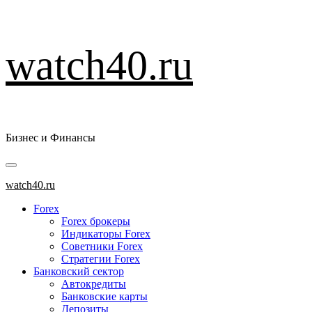
Перейти
watch40.ru
к
содержимому
Бизнес и Финансы
Основное
меню
watch40.ru
Forex
Forex брокеры
Индикаторы Forex
Советники Forex
Стратегии Forex
Банковский сектор
Автокредиты
Банковские карты
Депозиты