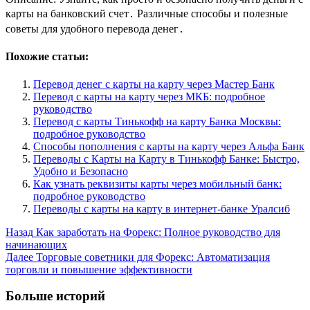
карты на банковский счет․ Различные способы и полезные
советы для удобного перевода денег․
Похожие статьи:
Перевод денег с карты на карту через Мастер Банк
Перевод с карты на карту через МКБ: подробное
руководство
Перевод с карты Тинькофф на карту Банка Москвы:
подробное руководство
Способы пополнения с карты на карту через Альфа Банк
Переводы с Карты на Карту в Тинькофф Банке: Быстро,
Удобно и Безопасно
Как узнать реквизиты карты через мобильный банк:
подробное руководство
Переводы с карты на карту в интернет-банке Уралсиб
Post
Назад
Как заработать на Форекс: Полное руководство для
начинающих
Navigation
Далее
Торговые советники для Форекс: Автоматизация
торговли и повышение эффективности
Больше историй