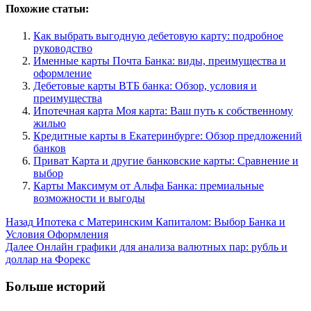
Похожие статьи:
Как выбрать выгодную дебетовую карту: подробное
руководство
Именные карты Почта Банка: виды, преимущества и
оформление
Дебетовые карты ВТБ банка: Обзор, условия и
преимущества
Ипотечная карта Моя карта: Ваш путь к собственному
жилью
Кредитные карты в Екатеринбурге: Обзор предложений
банков
Приват Карта и другие банковские карты: Сравнение и
выбор
Карты Максимум от Альфа Банка: премиальные
возможности и выгоды
Post
Назад
Ипотека с Материнским Капиталом: Выбор Банка и
Условия Оформления
Navigation
Далее
Онлайн графики для анализа валютных пар: рубль и
доллар на Форекс
Больше историй