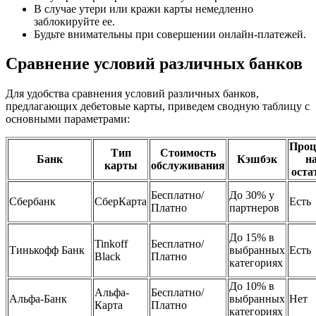
В случае утери или кражи карты немедленно
заблокируйте ее.
Будьте внимательны при совершении онлайн-платежей.
Сравнение условий различных банков
Для удобства сравнения условий различных банков,
предлагающих дебетовые карты, приведем сводную таблицу с
основными параметрами:
Проц
Тип
Стоимость
Банк
Кэшбэк
н
карты
обслуживания
оста
Бесплатно/
До 30% у
Сбербанк
СберКарта
Есть
Платно
партнеров
До 15% в
Tinkoff
Бесплатно/
Тинькофф Банк
выбранных
Есть
Black
Платно
категориях
До 10% в
Альфа-
Бесплатно/
Альфа-Банк
выбранных
Нет
Карта
Платно
категориях