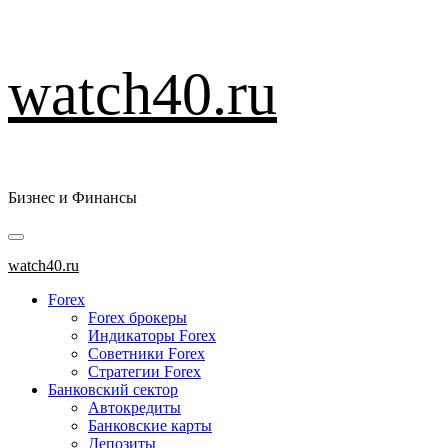
Перейти
watch40.ru
к
содержимому
Бизнес и Финансы
Основное
меню
watch40.ru
Forex
Forex брокеры
Индикаторы Forex
Советники Forex
Стратегии Forex
Банковский сектор
Автокредиты
Банковские карты
Депозиты