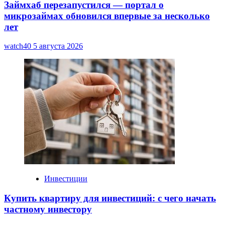
Займхаб перезапустился — портал о
микрозаймах обновился впервые за несколько
лет
watch40
5 августа 2026
Инвестиции
Купить квартиру для инвестиций: с чего начать
частному инвестору