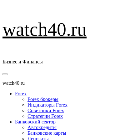
Перейти
watch40.ru
к
содержимому
Бизнес и Финансы
Основное
меню
watch40.ru
Forex
Forex брокеры
Индикаторы Forex
Советники Forex
Стратегии Forex
Банковский сектор
Автокредиты
Банковские карты
Депозиты