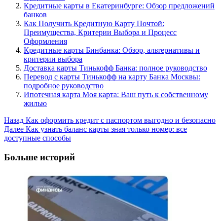
Кредитные карты в Екатеринбурге: Обзор предложений
банков
Как Получить Кредитную Карту Почтой:
Преимущества, Критерии Выбора и Процесс
Оформления
Кредитные карты Бинбанка: Обзор, альтернативы и
критерии выбора
Доставка карты Тинькофф Банка: полное руководство
Перевод с карты Тинькофф на карту Банка Москвы:
подробное руководство
Ипотечная карта Моя карта: Ваш путь к собственному
жилью
Post
Назад
Как оформить кредит с паспортом выгодно и безопасно
Далее
Как узнать баланс карты зная только номер: все
Navigation
доступные способы
Больше историй