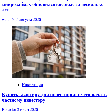
микрозаймах обновился впервые за несколько
лет
watch40
5 августа 2026
Инвестиции
Купить квартиру для инвестиций: с чего начать
частному инвестору
Redactor
3 июля 2026