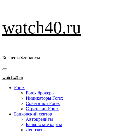
Перейти
watch40.ru
к
содержимому
Бизнес и Финансы
Основное
меню
watch40.ru
Forex
Forex брокеры
Индикаторы Forex
Советники Forex
Стратегии Forex
Банковский сектор
Автокредиты
Банковские карты
Депозиты