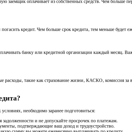
рую заемщик оплачивает из собственных средств. Чем больше пе
н погасить кредит. Чем больше срок кредита‚ тем меньше будет 
плачивать банку или кредитной организации каждый месяц. Важ
 расходы‚ такие как страхование жизни‚ КАСКО‚ комиссия за в
едита?
условиях‚ необходимо заранее подготовиться:
 задолженности и не допускайте просрочек по платежам.
ументы‚ подтверждающие ваш доход и трудоустройство.
какую сумму вы можете ежемесячно выплачивать по кредиту.