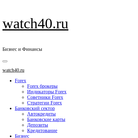
Перейти
watch40.ru
к
содержимому
Бизнес и Финансы
Основное
меню
watch40.ru
Forex
Forex брокеры
Индикаторы Forex
Советники Forex
Стратегии Forex
Банковский сектор
Автокредиты
Банковские карты
Депозиты
Кредитование
Бизнес