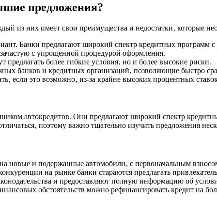
учшие предложения?
дый из них имеет свои преимущества и недостатки‚ которые не
иант. Банки предлагают широкий спектр кредитных программ с
 зачастую с упрощенной процедурой оформления.
т предлагать более гибкие условия‚ но и более высокие риски.
ных банков и кредитных организаций‚ позволяющие быстро сра
ть‚ если это возможно‚ из-за крайне высоких процентных ставок
чником автокредитов. Они предлагают широкий спектр кредитн
 отличаться‚ поэтому важно тщательно изучить предложения не
на новые и подержанные автомобили‚ с первоначальным взносом
конкуренции на рынке банки стараются предлагать привлекател
аконодательства и предоставляют полную информацию об услови
инансовых обстоятельств можно рефинансировать кредит на бол