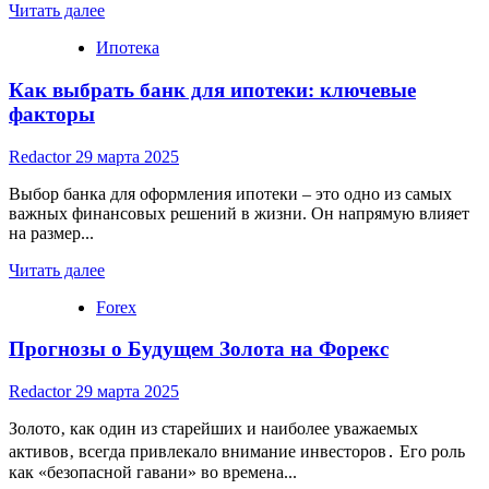
Read
Читать далее
more
Ипотека
about
Разгон
Как выбрать банк для ипотеки: ключевые
депозита
на
факторы
Форекс:
стратегии
Redactor
29 марта 2025
и
риски
Выбор банка для оформления ипотеки – это одно из самых
важных финансовых решений в жизни. Он напрямую влияет
на размер...
Read
Читать далее
more
Forex
about
Как
Прогнозы о Будущем Золота на Форекс
выбрать
банк
для
Redactor
29 марта 2025
ипотеки:
ключевые
Золото‚ как один из старейших и наиболее уважаемых
факторы
активов‚ всегда привлекало внимание инвесторов․ Его роль
как «безопасной гавани» во времена...