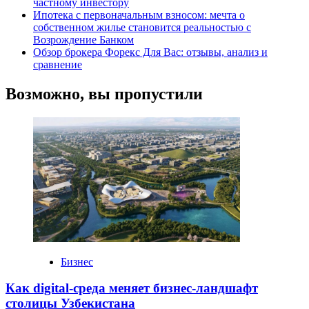
частному инвестору
Ипотека с первоначальным взносом: мечта о
собственном жилье становится реальностью с
Возрождение Банком
Обзор брокера Форекс Для Вас: отзывы, анализ и
сравнение
Возможно, вы пропустили
Бизнес
Как digital-среда меняет бизнес-ландшафт
столицы Узбекистана