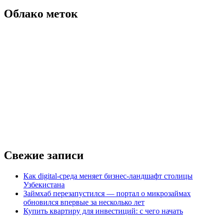
банк
Облако меток
для
автокредита
Свежие записи
Как digital-среда меняет бизнес-ландшафт столицы
Узбекистана
Займхаб перезапустился — портал о микрозаймах
обновился впервые за несколько лет
Купить квартиру для инвестиций: с чего начать