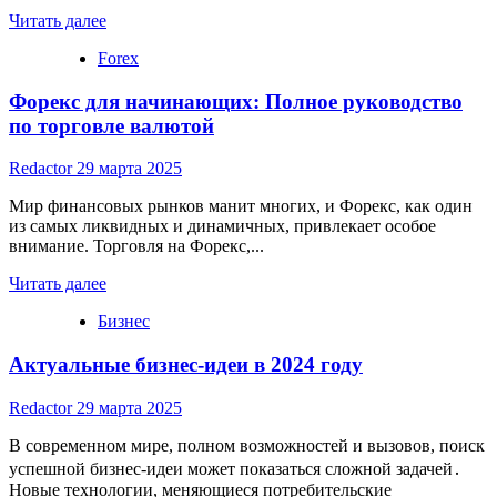
Read
Читать далее
more
Forex
about
Прогнозы
Форекс для начинающих: Полное руководство
о
Будущем
по торговле валютой
Золота
на
Redactor
29 марта 2025
Форекс
Мир финансовых рынков манит многих, и Форекс, как один
из самых ликвидных и динамичных, привлекает особое
внимание. Торговля на Форекс,...
Read
Читать далее
more
Бизнес
about
Форекс
Актуальные бизнес-идеи в 2024 году
для
начинающих:
Полное
Redactor
29 марта 2025
руководство
по
В современном мире, полном возможностей и вызовов, поиск
торговле
успешной бизнес-идеи может показаться сложной задачей․
валютой
Новые технологии, меняющиеся потребительские