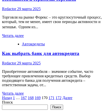
Карту
Почтой:
Redactor
29 марта 2025
Преимущества,
Критерии
Торговля на рынке Форекс – это круглосуточный процесс,
Выбора
который, тем не менее, имеет свои периоды активности и
и
затишья․ Одним из...
Процесс
Оформления
Read
Читать далее
more
Автокредиты
about
Американская
Как выбрать банк для автокредита
сессия
на
Форекс:
Redactor
29 марта 2025
время,
особенности
Приобретение автомобиля – значимое событие, часто
и
требующее привлечения кредитных средств. Выбор
стратегии
подходящего банка для получения автокредита –
торговли
ответственная задача, от...
Read
Читать далее
Пагинация
more
Назад
1
…
167
168
169
170
171
172
Далее
about
Поиск
записей
Как
Поиск
выбрать