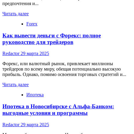
предпочтения и...
Read
Читать далее
more
Forex
about
Актуальные
Как вывести деньги с Форекс: полное
бизнес-
идеи
руководство для трейдеров
в
2024
Redactor
29 марта 2025
году
Форекс, или валютный рынок, привлекает миллионы
трейдеров по всему миру, обещая потенциально высокую
прибыль. Однако, помимо освоения торговых стратегий и...
Read
Читать далее
more
Ипотека
about
Как
Ипотека в Новосибирске с Альфа-Банком:
вывести
деньги
выгодные условия и программы
с
Форекс:
Redactor
29 марта 2025
полное
руководство