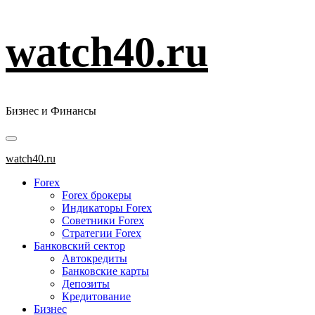
Перейти
watch40.ru
к
содержимому
Бизнес и Финансы
Основное
меню
watch40.ru
Forex
Forex брокеры
Индикаторы Forex
Советники Forex
Стратегии Forex
Банковский сектор
Автокредиты
Банковские карты
Депозиты
Кредитование
Бизнес