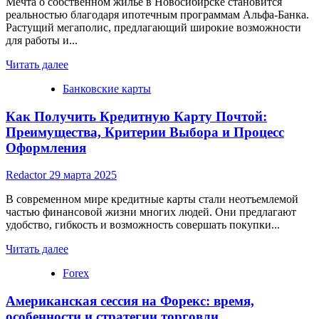
Мечта о собственном жилье в Новосибирске становится
для
реальностью благодаря ипотечным программам Альфа-Банка.
трейдеров
Растущий мегаполис, предлагающий широкие возможности
для работы и...
Read
Читать далее
more
Банковские карты
about
Ипотека
Как Получить Кредитную Карту Почтой:
в
Новосибирске
Преимущества, Критерии Выбора и Процесс
с
Оформления
Альфа-
Банком:
Redactor
29 марта 2025
выгодные
условия
В современном мире кредитные карты стали неотъемлемой
и
частью финансовой жизни многих людей. Они предлагают
программы
удобство, гибкость и возможность совершать покупки...
Read
Читать далее
more
Forex
about
Как
Американская сессия на Форекс: время,
Получить
Кредитную
особенности и стратегии торговли