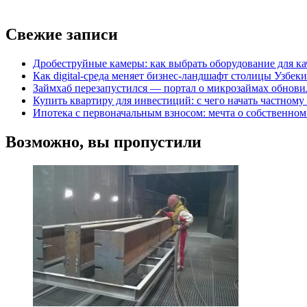
Свежие записи
Дробеструйные камеры: как выбрать оборудование для ка
Как digital-среда меняет бизнес-ландшафт столицы Узбек
Займхаб перезапустился — портал о микрозаймах обновил
Купить квартиру для инвестиций: с чего начать частному
Ипотека с первоначальным взносом: мечта о собственном
Возможно, вы пропустили