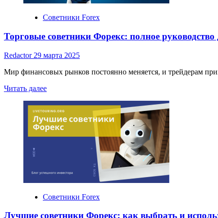
Советники Forex
Торговые советники Форекс: полное руководство
Redactor
29 марта 2025
Мир финансовых рынков постоянно меняется, и трейдерам прих
Read
Читать далее
more
about
Торговые
советники
Форекс:
полное
руководство
для
автоматической
торговли
Советники Forex
Лучшие советники Форекс: как выбрать и исполь