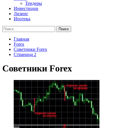
Тендеры
Инвестиции
Лизинг
Ипотека
Найти:
Главная
Forex
Советники Forex
Страница 2
Советники Forex