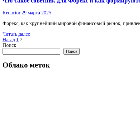
Что такое советник для Форекс и как формируютс
Redactor
29 марта 2025
Форекс, как крупнейший мировой финансовый рынок, привлекае
Read
Читать далее
Пагинация
more
Назад
1
2
about
Поиск
записей
Что
Поиск
такое
советник
Облако меток
для
Форекс
и
как
формируются
его
рейтинги