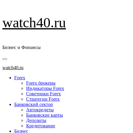
Перейти
watch40.ru
к
содержимому
Бизнес и Финансы
Основное
меню
watch40.ru
Forex
Forex брокеры
Индикаторы Forex
Советники Forex
Стратегии Forex
Банковский сектор
Автокредиты
Банковские карты
Депозиты
Кредитование
Бизнес